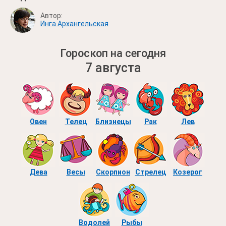
Автор:
Инга Архангельская
Гороскоп на сегодня
7 августа
Овен
Телец
Близнецы
Рак
Лев
Дева
Весы
Скорпион
Стрелец
Козерог
Водолей
Рыбы