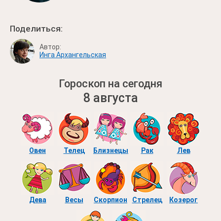
Поделиться:
Автор:
Инга Архангельская
Гороскоп на сегодня
8 августа
Овен
Телец
Близнецы
Рак
Лев
Дева
Весы
Скорпион
Стрелец
Козерог