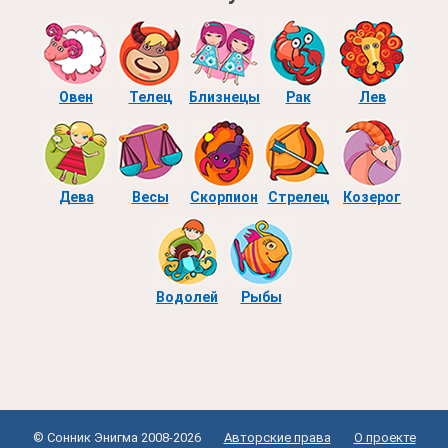
Овен
Телец
Близнецы
Рак
Лев
Дева
Весы
Скорпион
Стрелец
Козерог
Водолей
Рыбы
© Сонник Энигма 2008-2026
Авторские права
О проекте