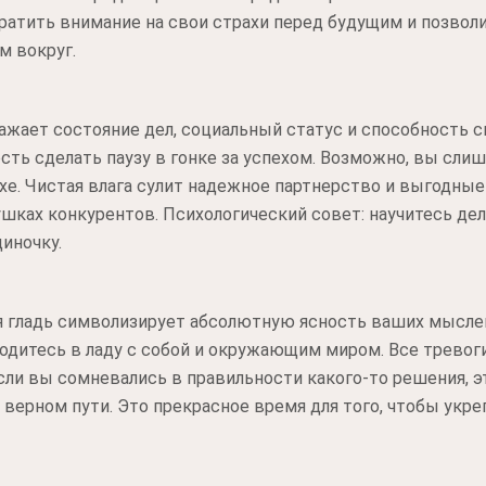
братить внимание на свои страхи перед будущим и позвол
м вокруг.
ажает состояние дел, социальный статус и способность с
сть сделать паузу в гонке за успехом. Возможно, вы слиш
е. Чистая влага сулит надежное партнерство и выгодные с
ках конкурентов. Психологический совет: научитесь дел
иночку.
я гладь символизирует абсолютную ясность ваших мыслей
ходитесь в ладу с собой и окружающим миром. Все тревог
сли вы сомневались в правильности какого-то решения, э
верном пути. Это прекрасное время для того, чтобы укр