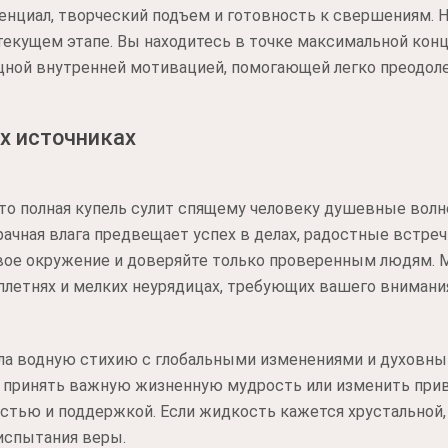
енциал, творческий подъем и готовность к свершениям. 
екущем этапе. Вы находитесь в точке максимальной конц
щной внутренней мотивацией, помогающей легко преодоле
х источниках
что полная купель сулит спящему человеку душевные волн
ачная влага предвещает успех в делах, радостные встреч
свое окружение и доверяйте только проверенным людям. 
летнях и мелких неурядицах, требующих вашего внимани
ла водную стихию с глобальными изменениями и духовны
 принять важную жизненную мудрость или изменить при
остью и поддержкой. Если жидкость кажется хрустальной,
 испытания веры.