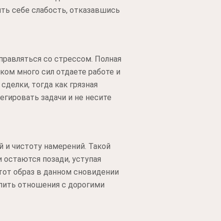
ить себе слабость, отказавшись
правляться со стрессом. Полная
ком много сил отдаете работе и
делки, тогда как грязная
егировать задачи и не несите
 и чистоту намерений. Такой
и остаются позади, уступая
тот образ в данном сновидении
епить отношения с дорогими