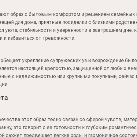
ают образ с бытовым комфортом и решением семейных в
вещей для дома, приятные посиделки с близкими родств
ол уюта, стабильности и уверенности в завтрашнем дне,
и и избавиться от тревожности.
обещает укрепление супружеских уз и возрождение былой
является настоящей крепостью, защищенной от любых вне
анные с недвижимостью или крупными покупками, сейчас 
ции.
ета
ечества этот образ тесно связан со сферой чувств, матер
анну, это говорит о ее готовности к глубоким романтич
ой сюжет предвещает легкие роды и гармоничное состоян