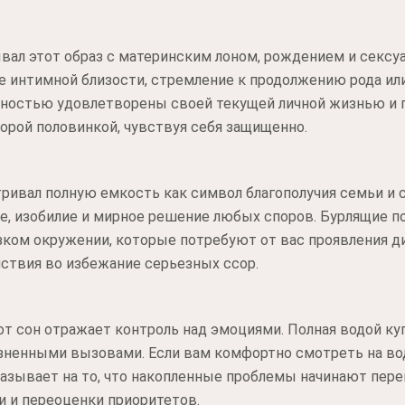
вал этот образ с материнским лоном, рождением и сексу
 интимной близости, стремление к продолжению рода или
олностью удовлетворены своей текущей личной жизнью и 
орой половинкой, чувствуя себя защищенно.
ривал полную емкость как символ благополучия семьи и с
е, изобилие и мирное решение любых споров. Бурлящие п
ком окружении, которые потребуют от вас проявления д
ствия во избежание серьезных ссор.
т сон отражает контроль над эмоциями. Полная водой ку
зненными вызовами. Если вам комфортно смотреть на во
казывает на то, что накопленные проблемы начинают пе
 и переоценки приоритетов.