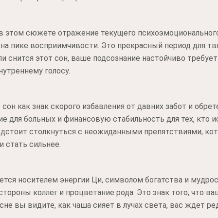
в этом сюжете отражение текущего психоэмоционального
 на пике восприимчивости. Это прекрасный период для тв
ли снится этот сон, ваше подсознание настойчиво требует
нутреннему голосу.
сон как знак скорого избавления от давних забот и обре
 для больных и финансовую стабильность для тех, кто 
едстоит столкнуться с неожиданными препятствиями, кот
 стать сильнее.
ется носителем энергии Ци, символом богатства и мудрос
тороны коллег и процветание рода. Это знак того, что ва
не вы видите, как чаша сияет в лучах света, вас ждет ред