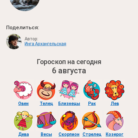
Поделиться:
Автор:
Инга Архангельская
Гороскоп на сегодня
6 августа
Овен
Телец
Близнецы
Рак
Лев
Дева
Весы
Скорпион
Стрелец
Козерог