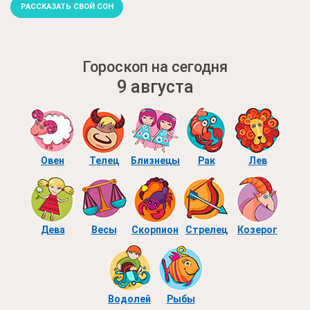
РАССКАЗАТЬ СВОЙ СОН
Гороскоп на сегодня
9 августа
Овен
Телец
Близнецы
Рак
Лев
Дева
Весы
Скорпион
Стрелец
Козерог
Водолей
Рыбы