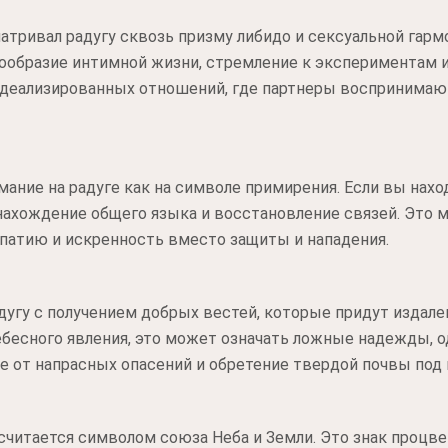
атривал радугу сквозь призму либидо и сексуальной гармо
нообразие интимной жизни, стремление к экспериментам 
 идеализированных отношений, где партнеры воспринимаю
ние на радуге как на символе примирения. Если вы нахо
 нахождение общего языка и восстановление связей. Это 
мпатию и искренность вместо защиты и нападения.
угу с получением добрых вестей, которые придут издалек
бесного явления, это может означать ложные надежды, о
ие от напрасных опасений и обретение твердой почвы под 
считается символом союза Неба и Земли. Это знак процв