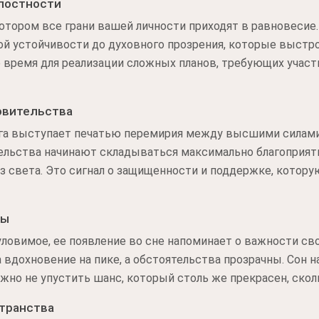
лостности
котором все грани вашей личности приходят в равновесие
ой устойчивости до духовного прозрения, которые выстро
е время для реализации сложных планов, требующих участ
овительства
га выступает печатью перемирия между высшими силами 
ельства начинают складываться максимально благоприятн
з света. Это сигнал о защищенности и поддержке, котору
ны
уловимое, ее появление во сне напоминает о важности св
вдохновение на пике, а обстоятельства прозрачны. Сон на
ажно не упустить шанс, который столь же прекрасен, скол
транства