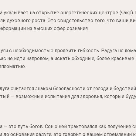
га указывает на открытие энергетических центров (чакр). 
ли духовного роста. Это свидетельство того, что ваши 
нформации из высших сфер сознания.
ги с необходимостью проявить гибкость. Радуга не ломае
вас не идти напролом, а искать обходные, более красивы
дипломатию.
дуга считается знаком безопасности от голода и бедствий
елтый — возможные испытания для здоровья, которые буд
а — это путь богов. Сон о ней трактовался как получение
и до основания радуги, это говорит о вашем стремлении к