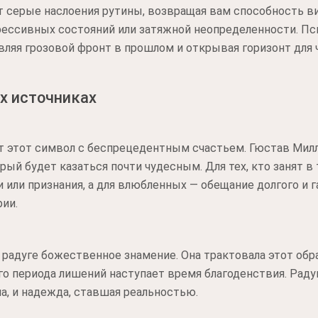
 серые наслоения рутины, возвращая вам способность ви
рессивных состояний или затяжной неопределенности. Пс
вляя грозовой фронт в прошлом и открывая горизонт для 
х источниках
 этот символ с беспрецедентным счастьем. Гюстав Милле
рый будет казаться почти чудесным. Для тех, кто занят в 
 или признания, а для влюбленных — обещание долгого и 
ии.
 радуге божественное знамение. Она трактовала этот обр
ого периода лишений наступает время благоденствия. Раду
а, и надежда, ставшая реальностью.