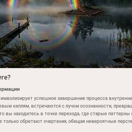
уге?
ормации
символизирует успешное завершение процесса внутренне
евым каплям, встречаются с лучом осознанности, превра
 что вы находитесь в точке перехода, где старые паттерн
е только обретают очертания, обещая невероятные персп