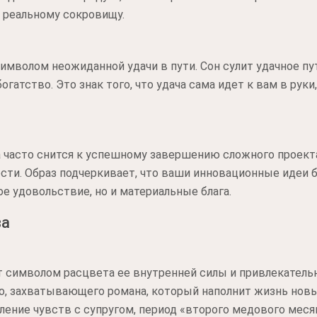
к реальному сокровищу.
символом неожиданной удачи в пути. Сон сулит удачное п
огатство. Это знак того, что удача сама идет к вам в ру
 часто снится к успешному завершению сложного проекта
сти. Образ подчеркивает, что ваши инновационные идеи
е удовольствие, но и материальные блага.
за
символом расцвета ее внутренней силы и привлекательн
го, захватывающего романа, который наполнит жизнь нов
ение чувств с супругом, период «второго медового месяц