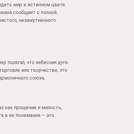
деть мир в истинном цвете.
ихика сообщает о полной
чистого, незамутненного
р полагал, что небесная дуга
торговле или творчестве, это
гармоничного союза,
аз как прощение и милость,
га в ее понимании — это