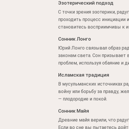
Эзотерический подход
С точки зрения эзотерики, раду
проходить процесс инициации и
становитесь восприимчивы к и
Сонник Лонго
Юрий Лонго связывал образ раду
законам света. Сон призывает 
проблем, используя обаяние и 
Исламская традиция
В мусульманских источниках ра
войну или борьбу за правду, ж
— плодородие и покой.
Сонник Майя
Древние майя верили, что радуг
Если во сне вы пытаетесь дойт