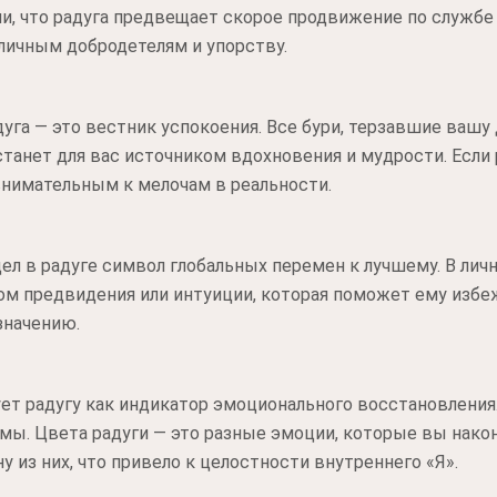
и, что радуга предвещает скорое продвижение по службе
 личным добродетелям и упорству.
уга — это вестник успокоения. Все бури, терзавшие вашу 
станет для вас источником вдохновения и мудрости. Если
внимательным к мелочам в реальности.
ел в радуге символ глобальных перемен к лучшему. В личн
ом предвидения или интуиции, которая поможет ему избе
значению.
ет радугу как индикатор эмоционального восстановления
мы. Цвета радуги — это разные эмоции, которые вы нако
ну из них, что привело к целостности внутреннего «Я».