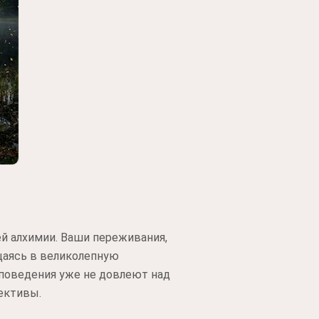
й алхимии. Ваши переживания,
щаясь в великолепную
ы поведения уже не довлеют над
ективы.