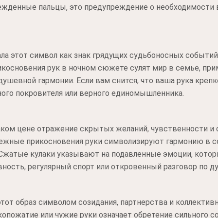
ежденные пальцы, это предупреждение о необходимости 
ла этот символ как знак грядущих судьбоносных событий
косновения рук в ночном сюжете сулят мир в семье, при
ушевной гармонии. Если вам снится, что ваша рука крепко
ного покровителя или верного единомышленника.
аком цене отражение скрытых желаний, чувственности и 
жные прикосновения руки символизируют гармонию в со
жатые кулаки указывают на подавленные эмоции, котор
ность, регулярный спорт или откровенный разговор по д
этот образ символом созидания, партнерства и коллективн
укопожатие или чужие руки означает обретение сильного с