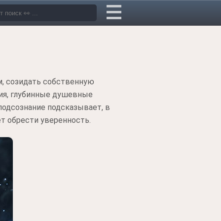
м, созидать собственную
вия, глубинные душевные
одсознание подсказывает, в
ет обрести уверенность.