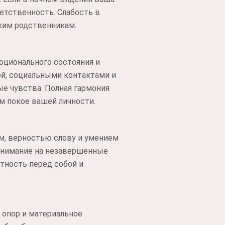
етственность. Слабость в
зким родственникам.
оционального состояния и
ой, социальными контактами и
ые чувства. Полная гармония
м покое вашей личности.
м, верностью слову и умением
 внимание на незавершенные
тность перед собой и
 опор и материальное