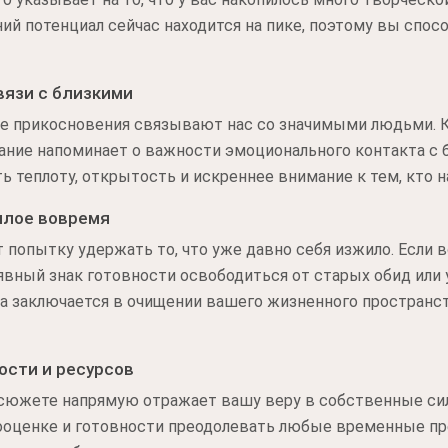
ий потенциал сейчас находится на пике, поэтому вы спос
вязи с близкими
ые прикосновения связывают нас со значимыми людьми. К
ание напоминает о важности эмоционального контакта с 
ь теплоту, открытость и искреннее внимание к тем, кто н
шлое вовремя
опытку удержать то, что уже давно себя изжило. Если в
 явный знак готовности освободиться от старых обид или
 заключается в очищении вашего жизненного пространст
ости и ресурсов
 сюжете напрямую отражает вашу веру в собственные си
ооценке и готовности преодолевать любые временные пре