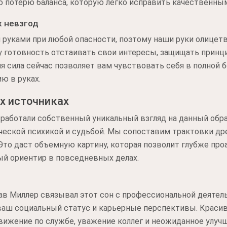
 потерю баланса, которую легко исправить качественным
 невзгод
руками при любой опасности, поэтому наши руки олицет
 готовность отстаивать свои интересы, защищать принци
 сила сейчас позволяет вам чувствовать себя в полной б
ю в руках.
х источниках
работали собственный уникальный взгляд на данный обра
ческой психикой и судьбой. Мы сопоставим трактовки д
то даст объемную картину, которая позволит глубже про
ый ориентир в повседневных делах.
ав Миллер связывал этот сон с профессиональной деятел
аш социальный статус и карьерные перспективы. Краси
ижение по службе, уважение коллег и неожиданное улуч