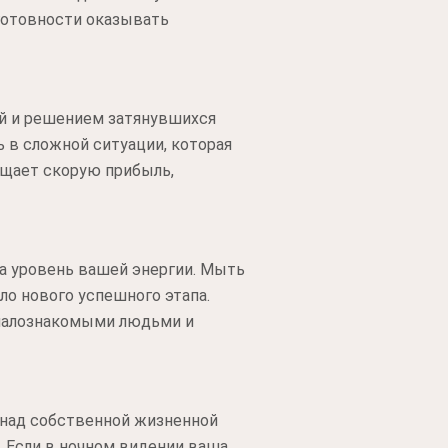
 готовности оказывать
ий и решением затянувшихся
 в сложной ситуации, которая
ещает скорую прибыль,
на уровень вашей энергии. Мыть
ло нового успешного этапа.
малознакомыми людьми и
 над собственной жизненной
. Если в ночном видении ваша