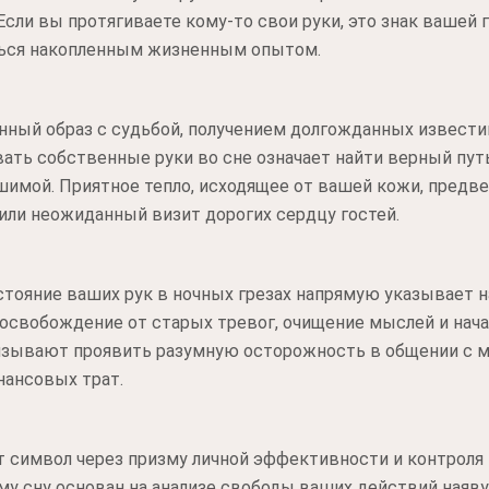
Если вы протягиваете кому-то свои руки, это знак вашей
ься накопленным жизненным опытом.
нный образ с судьбой, получением долгожданных извест
ть собственные руки во сне означает найти верный путь
шимой. Приятное тепло, исходящее от вашей кожи, предв
или неожиданный визит дорогих сердцу гостей.
стояние ваших рук в ночных грезах напрямую указывает 
 освобождение от старых тревог, очищение мыслей и нача
изывают проявить разумную осторожность в общении с 
нансовых трат.
 символ через призму личной эффективности и контроля
му сну основан на анализе свободы ваших действий наяву