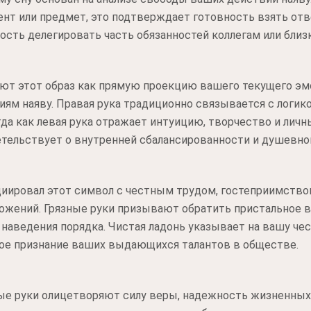
нт или предмет, это подтверждает готовность взять отв
ость делегировать часть обязанностей коллегам или бли
ют этот образ как прямую проекцию вашего текущего эм
ям наяву. Правая рука традиционно связывается с логик
а как левая рука отражает интуицию, творчество и личн
тельствует о внутренней сбалансированности и душевно
иировал этот символ с честным трудом, гостеприимство
ложений. Грязные руки призывают обратить пристальное
наведения порядка. Чистая ладонь указывает на вашу чес
ое признание ваших выдающихся талантов в обществе.
ые руки олицетворяют силу веры, надежность жизненных