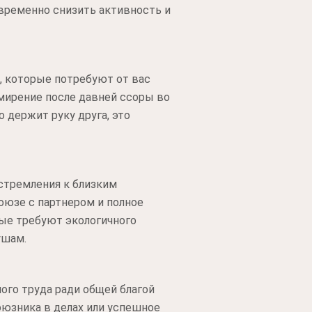
временно снизить активность и
, которые потребуют от вас
мирение после давней ссоры во
 держит руку друга, это
стремления к близким
юзе с партнером и полное
ые требуют экологичного
ушам.
ого труда ради общей благой
оюзника в делах или успешное