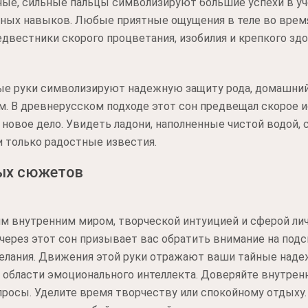
ные, сильные пальцы символизируют большие успехи в уч
ных навыков. Любые приятные ощущения в теле во время
вестники скорого процветания, изобилия и крепкого здор
ные руки символизируют надежную защиту рода, домашний
. В древнерусском подходе этот сон предвещал скорое и
 новое дело. Увидеть ладони, наполненные чистой водой,
и только радостные известия.
ых сюжетов
им внутренним миром, творческой интуицией и сферой ли
 через этот сон призывает вас обратить внимание на подс
елания. Движения этой руки отражают ваши тайные наде
области эмоционального интеллекта. Доверяйте внутренне
росы. Уделите время творчеству или спокойному отдыху.