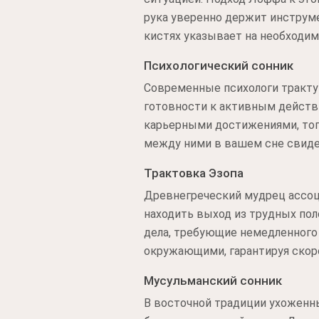
рука уверенно держит инструме
кистях указывает на необходим
Психологический сонник
Современные психологи тракту
готовности к активным действи
карьерными достижениями, тогд
между ними в вашем сне свиде
Трактовка Эзопа
Древнегреческий мудрец ассоц
находить выход из трудных по
дела, требующие немедленного 
окружающими, гарантируя скор
Мусульманский сонник
В восточной традиции ухоженн