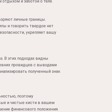
 отдыхом и заботой о теле.
воряют личные границы.
пы и говорить твердое нет
езопасности, укрепляет вашу
з. В этих подходах видны
ревних провидцев с выводами
анализировать полученный знак
ьностью, поэтому
вые и чистые кисти в вашем
шение финансового положения.