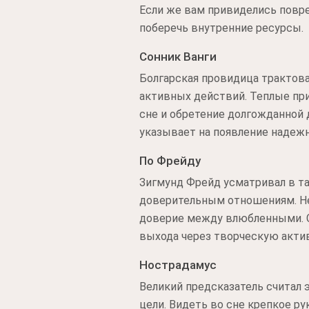
Если же вам привиделись повр
поберечь внутренние ресурсы.
Сонник Ванги
Болгарская провидица трактова
активных действий. Теплые при
сне и обретение долгожданной д
указывает на появление надеж
По Фрейду
Зигмунд Фрейд усматривал в т
доверительным отношениям. Не
доверие между влюбленными. С
выхода через творческую актив
Нострадамус
Великий предсказатель считал 
цели. Видеть во сне крепкое р