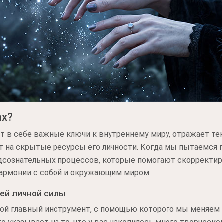
ах?
т в себе важные ключи к внутреннему миру, отражает те
т на скрытые ресурсы его личности. Когда мы пытаемся п
одсознательных процессов, которые помогают скорректир
гармонии с собой и окружающим миром.
ей личной силы
ой главный инструмент, с помощью которого мы меняем 
то указывает на то, что у вас накопилось много творческо