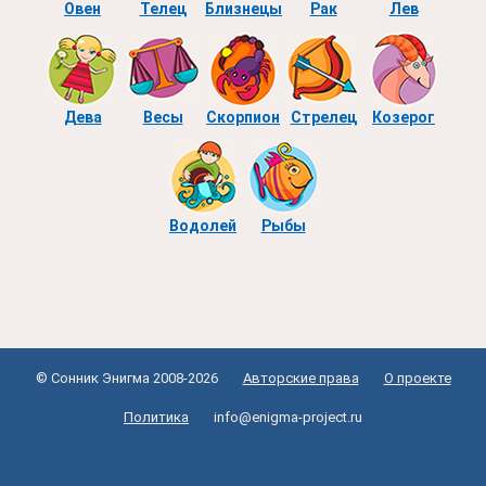
Овен
Телец
Близнецы
Рак
Лев
Дева
Весы
Скорпион
Стрелец
Козерог
Водолей
Рыбы
© Сонник Энигма 2008-2026
Авторские права
О проекте
Политика
info@enigma-project.ru