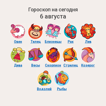
Гороскоп на сегодня
6 августа
Овен
Телец
Близнецы
Рак
Лев
Дева
Весы
Скорпион
Стрелец
Козерог
Водолей
Рыбы