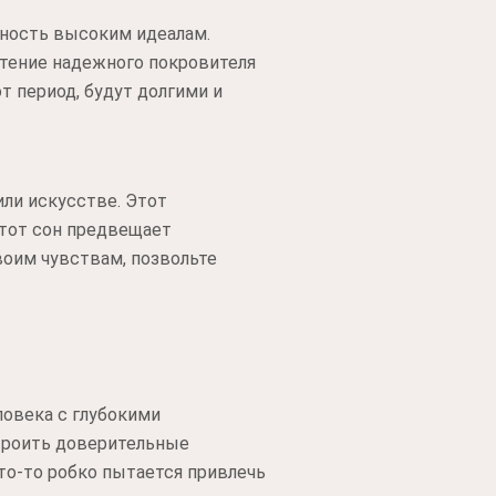
рность высоким идеалам.
ретение надежного покровителя
т период, будут долгими и
ли искусстве. Этот
Этот сон предвещает
воим чувствам, позвольте
ловека с глубокими
строить доверительные
то-то робко пытается привлечь