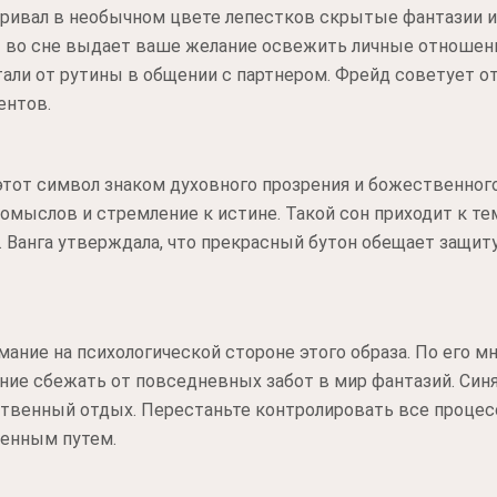
тривал в необычном цвете лепестков скрытые фантазии и
 во сне выдает ваше желание освежить личные отношени
тали от рутины в общении с партнером. Фрейд советует 
ентов.
этот символ знаком духовного прозрения и божественног
омыслов и стремление к истине. Такой сон приходит к тем
Ванга утверждала, что прекрасный бутон обещает защиту
ние на психологической стороне этого образа. По его 
ие сбежать от повседневных забот в мир фантазий. Синя
твенный отдых. Перестаньте контролировать все процес
енным путем.