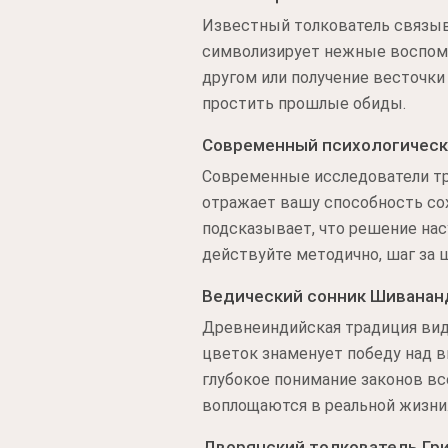
Известный толкователь связыва
символизирует нежные воспоми
другом или получение весточки
простить прошлые обиды.
Современный психологическ
Современные исследователи тр
отражает вашу способность сох
подсказывает, что решение нас
действуйте методично, шаг за 
Ведический сонник Шивана
Древнеиндийская традиция вид
цветок знаменует победу над 
глубокое понимание законов вс
воплощаются в реальной жизни
Дворянский толкователь Гр