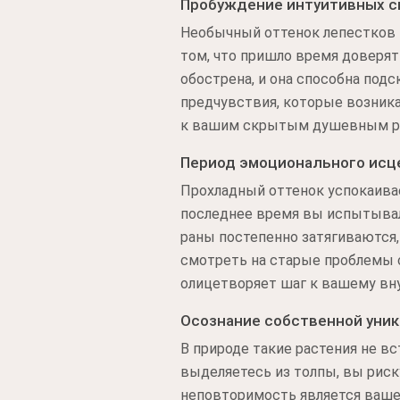
Пробуждение интуитивных с
Необычный оттенок лепестков 
том, что пришло время доверят
обострена, и она способна под
предчувствия, которые возника
к вашим скрытым душевным р
Период эмоционального исц
Прохладный оттенок успокаивае
последнее время вы испытывал
раны постепенно затягиваются,
смотреть на старые проблемы 
олицетворяет шаг к вашему в
Осознание собственной уни
В природе такие растения не в
выделяетесь из толпы, вы риск
неповторимость является ваше