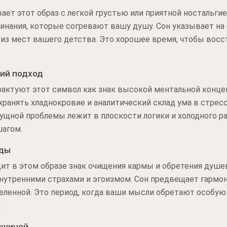
ет этот образ с легкой грустью или приятной ностальгие
нания, которые согревают вашу душу. Сон указывает на
 из мест вашего детства. Это хорошее время, чтобы восс
ий подход
актуют этот символ как знак высокой ментальной конце
ранять хладнокровие и аналитический склад ума в стрес
ущной проблемы лежит в плоскости логики и холодного ра
шагом.
нды
ит в этом образе знак очищения кармы и обретения душе
внутренними страхами и эгоизмом. Сон предвещает гармо
еленной. Это период, когда ваши мысли обретают особую
.
ишиной