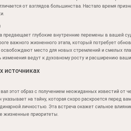
отличается от взглядов большинства. Настало время приз
и.
и
а предвещает глубокие внутренние перемены в вашей суд
ороге важного жизненного этапа, который потребует обно
 освобождают место для новых стремлений и смелых план
ь изменения ведут к духовному росту и расширению ваш
х источниках
ал этот образ с получением неожиданных известий от че
 указывает на тайну, которая скоро раскроется перед вами
динарной личностью. Эта встреча окажет сильное влияни
е жизненные приоритеты.