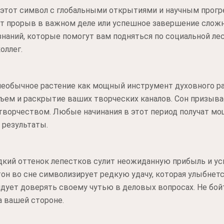
 этот символ с глобальными открытиями и научным прогр
т прорыв в важном деле или успешное завершение сложн
наний, которые помогут вам подняться по социальной ле
оллег.
еобычное растение как мощный инструмент духовного ра
ъем и раскрытие ваших творческих каналов. Сон призыва
 творчеством. Любые начинания в этот период получат м
 результаты.
едкий оттенок лепестков сулит неожиданную прибыль и у
тон во сне символизирует редкую удачу, которая улыбне
ует доверять своему чутью в деловых вопросах. Не бойт
а вашей стороне.