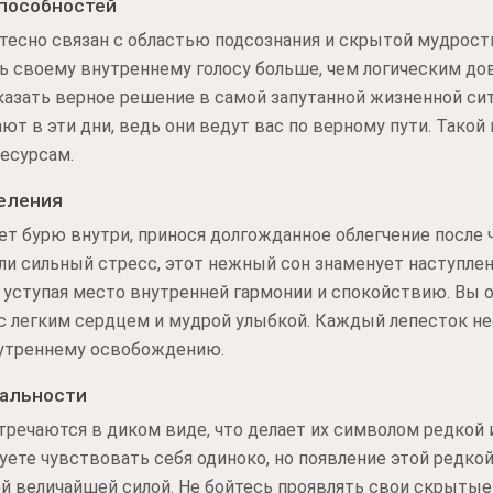
пособностей
тесно связан с областью подсознания и скрытой мудрост
ь своему внутреннему голосу больше, чем логическим до
сказать верное решение в самой запутанной жизненной си
ют в эти дни, ведь они ведут вас по верному пути. Такой
есурсам.
еления
т бурю внутри, принося долгожданное облегчение после ч
и сильный стресс, этот нежный сон знаменует наступле
 уступая место внутренней гармонии и спокойствию. Вы 
с легким сердцем и мудрой улыбкой. Каждый лепесток не
нутреннему освобождению.
кальности
стречаются в диком виде, что делает их символом редкой
уете чувствовать себя одиноко, но появление этой редко
й величайшей силой. Не бойтесь проявлять свои скрытые