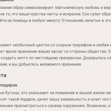
кования образ символизирует платоническую любовь и ве
на то, что ваши чувства чисты и искренни. Сон сулит об
ийти на помощь в любую минуту. Отношения, начатые в это
ывают необычный цветок со скорым триумфом в любви и
ет яркое признание ваших заслуг со стороны общества. 
создать нечто по-настоящему прекрасное. Доверьтесь с
вия, и вы добьетесь желаемого признания.
ета
 подарок
ые бутоны, это указывает на появление в вашей жизни че
осит такой подарок, ценит вашу уникальность и хочет по
тельнее присмотреться к своему окружению. Возможно, к