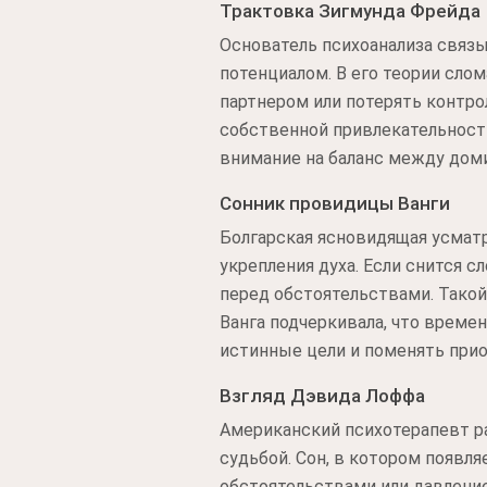
Трактовка Зигмунда Фрейда
Основатель психоанализа связы
потенциалом. В его теории сло
партнером или потерять контро
собственной привлекательност
внимание на баланс между дом
Сонник провидицы Ванги
Болгарская ясновидящая усмат
укрепления духа. Если снится с
перед обстоятельствами. Тако
Ванга подчеркивала, что време
истинные цели и поменять при
Взгляд Дэвида Лоффа
Американский психотерапевт ра
судьбой. Сон, в котором появл
обстоятельствами или давлени