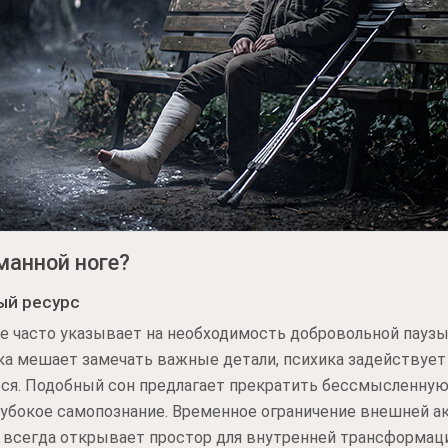
манной ноге?
ый ресурс
 часто указывает на необходимость добровольной паузы.
шка мешает замечать важные детали, психика задействуе
ся. Подобный сон предлагает прекратить бессмысленную
убокое самопознание. Временное ограничение внешней ак
, всегда открывает простор для внутренней трансформац