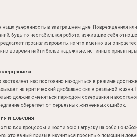
ся наша уверенность в завтрашнем дне. Поврежденная ил
ий, будь то нестабильная работа, изжившие себя отнош
редлагает проанализировать, на что именно вы опираетес
можно вовремя найти более надежные, истинные ориентир
созерцанием
заставляет нас постоянно находиться в режиме достижен
азывает на критический дисбаланс сил в реальной жизни.
тельно должна сменяться периодом созерцания и восстано
медление оберегает от серьезных жизненных ошибок.
ия и доверия
тно все процессы и нести всю нагрузку на себе неизбеж
ога, это явный призыв научиться просить о помощи и до