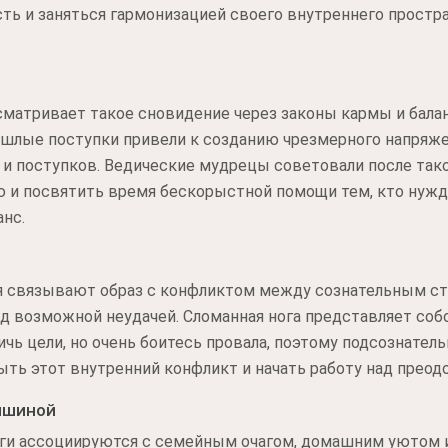
ь и заняться гармонизацией своего внутреннего простра
матривает такое сновидение через законы кармы и балан
ошлые поступки привели к созданию чрезмерного напряже
и поступков. Ведические мудрецы советовали после тако
ю и посвятить время бескорыстной помощи тем, кто нужд
нс.
я связывают образ с конфликтом между сознательным ст
д возможной неудачей. Сломанная нога представляет со
ичь цели, но очень боитесь провала, поэтому подсознате
ыть этот внутренний конфликт и начать работу над преод
ишиной
оги ассоциируются с семейным очагом, домашним уютом и