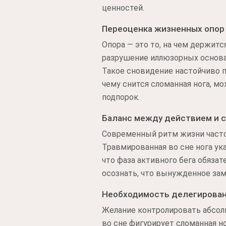
ценностей.
Переоценка жизненных опор
Опора — это то, на чем держит
разрушение иллюзорных основан
Такое сновидение настойчиво п
чему снится сломанная нога, 
подпорок.
Баланс между действием и 
Современный ритм жизни часто 
Травмированная во сне нога ук
что фаза активного бега обяза
осознать, что вынужденное за
Необходимость делегирован
Желание контролировать абсолю
во сне фигурирует сломанная н