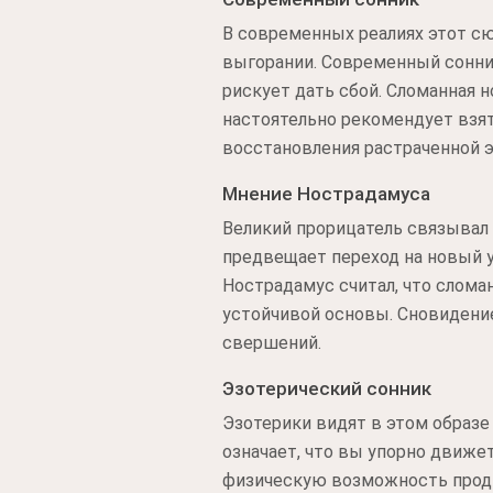
В современных реалиях этот сю
выгорании. Современный сонник
рискует дать сбой. Сломанная 
настоятельно рекомендует взят
восстановления растраченной э
Мнение Нострадамуса
Великий прорицатель связывал
предвещает переход на новый у
Нострадамус считал, что слома
устойчивой основы. Сновидение
свершений.
Эзотерический сонник
Эзотерики видят в этом образе 
означает, что вы упорно движе
физическую возможность продви