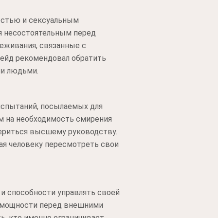
ностью и сексуальным
ся несостоятельным перед
реживания, связанные с
рейд рекомендовал обратить
ми людьми.
испытаний, посылаемых для
ием на необходимость смирения
вериться высшему руководству.
гая человеку пересмотреть свои
 и способности управлять своей
спомощности перед внешними
ь, кто именно ограничивает