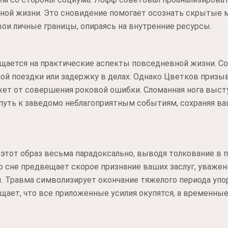
ной жизни. Это сновидение помогает осознать скрытые м
ои личные границы, опираясь на внутренние ресурсы.
щается на практические аспекты повседневной жизни. Со
ой поездки или задержку в делах. Однако Цветков призыв
ет от совершения роковой ошибки. Сломанная нога высту
 путь к заведомо неблагоприятным событиям, сохраняя в
тот образ весьма парадоксально, выводя толкование в п
о сне предвещает скорое признание ваших заслуг, уважен
. Травма символизирует окончание тяжелого периода упор
щает, что все приложенные усилия окупятся, а временны