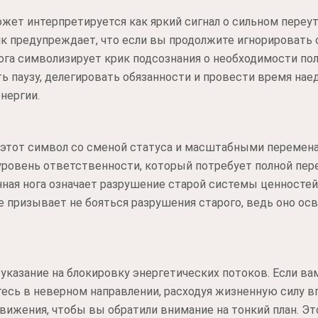
жет интерпретируется как яркий сигнал о сильном пере
 предупреждает, что если вы продолжите игнорировать с
нога символизирует крик подсознания о необходимости по
ь паузу, делегировать обязанности и провести время наед
нергии.
 этот символ со сменой статуса и масштабными перемена
ровень ответственности, который потребует полной пер
нная нога означает разрушение старой системы ценностей
 призывает не бояться разрушения старого, ведь оно ос
указание на блокировку энергетических потоков. Если вам
тесь в неверном направлении, расходуя жизненную силу в
жения, чтобы вы обратили внимание на тонкий план. Это