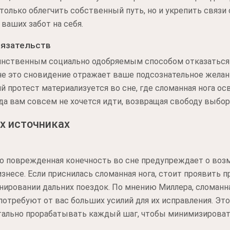
только облегчить собственный путь, но и укрепить связи
 ваших забот на себя.
бязательств
инственным социально одобряемым способом отказаться
не это сновидение отражает ваше подсознательное желан
й протест материализуется во сне, где сломанная нога ос
да вам совсем не хочется идти, возвращая свободу выбор
х источниках
то поврежденная конечность во сне предупреждает о во
знесе. Если приснилась сломанная нога, стоит проявить
нировании дальних поездок. По мнению Миллера, сломанн
потребуют от вас больших усилий для их исправления. Эт
етально прорабатывать каждый шаг, чтобы минимизироват