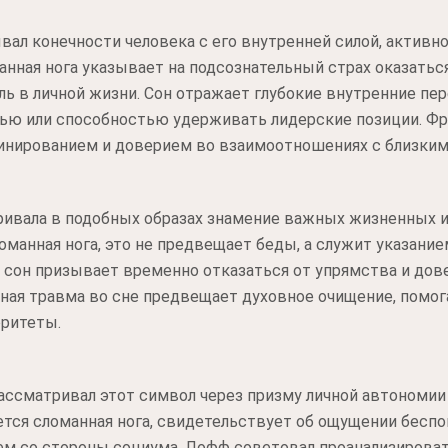
вал конечности человека с его внутренней силой, актив
манная нога указывает на подсознательный страх оказать
ль в личной жизни. Сон отражает глубокие внутренние пе
ью или способностью удерживать лидерские позиции. Ф
инированием и доверием во взаимоотношениях с близки
ривала в подобных образах знамение важных жизненных 
ломанная нога, это не предвещает беды, а служит указан
й сон призывает временно отказаться от упрямства и до
нная травма во сне предвещает духовное очищение, помо
оритеты.
ссматривал этот символ через призму личной автономии
яется сломанная нога, свидетельствует об ощущении бе
ем со стороны социума. Лофф советовал проанализироват