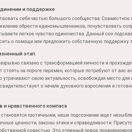
единении и поддержке
твовать себя частью большого сообщества. Совместное
 желание обрести единомышленников, почувствовать соп
тываете легкое чувство одиночества. Данный сон подска
ить о помощи или предложить собственную поддержку те
изненный этап
азрывно связано с трансформацией личности и прохожде
ет стоять на пороге перемен, которые потребуют от вас в
о утрачивают свою актуальность, освобождая место для 
 свидетельствует о начале духовного взросления и гото
в и нравственного компаса
 становятся хаотичными, наше подсознание ищет незыбл
ечные ценности, законы этики и справедливости. Присут
собственной совестью. Это отличный повод проанализиров