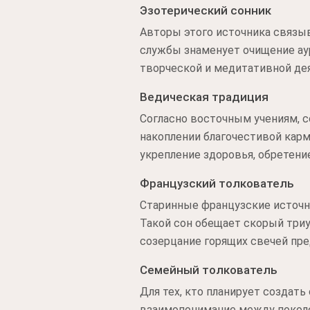
Эзотерический сонник
Авторы этого источника связы
службы знаменует очищение аур
творческой и медитативной дея
Ведическая традиция
Согласно восточным учениям, 
накоплении благочестивой кар
укрепление здоровья, обретени
Французский толкователь
Старинные французские источн
Такой сон обещает скорый триу
созерцание горящих свечей пр
Семейный толкователь
Для тех, кто планирует создать
взаимопонимание между поколен