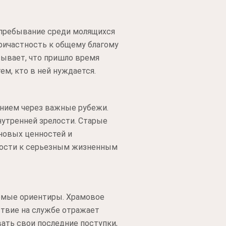
 пребывание среди молящихся
ричастность к общему благому
зывает, что пришло время
м, кто в ней нуждается.
нием через важные рубежи.
нутренней зрелости. Старые
новых ценностей и
вности к серьезным жизненным
емые ориентиры. Храмовое
ствие на службе отражает
ать свои последние поступки,