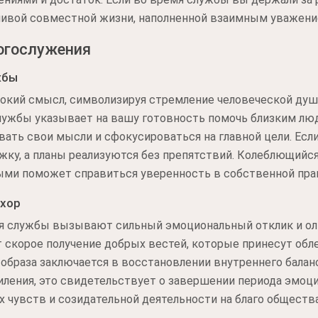
ливой совместной жизни, наполненной взаимным уважени
огослужения
жбы
бокий смысл, символизируя стремление человеческой души
лужбы указывает на вашу готовность помочь близким лю
ать свои мысли и сфокусироваться на главной цели. Если 
жку, а планы реализуются без препятствий. Колеблющийс
ыми поможет справиться уверенность в собственной пра
 хор
мя службы вызывают сильный эмоциональный отклик и о
 скорое получение добрых вестей, которые принесут обле
образа заключается в восстановлении внутреннего балан
ления, это свидетельствует о завершении периода эмоци
 чувств и созидательной деятельности на благо общества