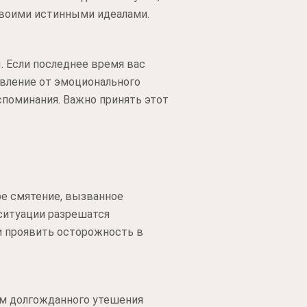
своими истинными идеалами.
 Если последнее время вас
авление от эмоционального
споминания. Важно принять этот
ое смятение, вызванное
ситуации разрешатся
и проявить осторожность в
ем долгожданного утешения