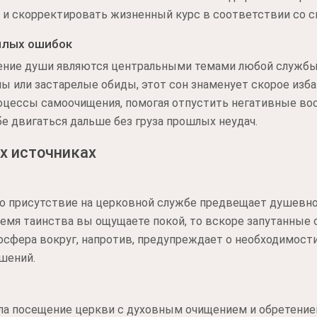
й и скорректировать жизненный курс в соответствии со 
шлых ошибок
чение души являются центральными темами любой службы.
ны или застарелые обиды, этот сон знаменует скорое изб
роцессы самоочищения, помогая отпустить негативные во
бе двигаться дальше без груза прошлых неудач.
х источниках
что присутствие на церковной службе предвещает душевн
емя таинства вы ощущаете покой, то вскоре запутанные 
осфера вокруг, напротив, предупреждает о необходимост
шений.
ла посещение церкви с духовным очищением и обретени