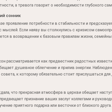
тности, а тревога говорит о необходимости глубокого сам
ий сонник
зе проявление потребности в стабильности и предсказуе
 мыслей. Если наяву вы столкнулись с кризисом самоопр
оется в возвращении к базовым правилам жизни, семейн
 сон рассматривается как предвестник радостных извест
обещает душевное облегчение и прилив энергии. Наблюде
совета, к которому обязательно стоит прислушаться для 
ала, что прекрасная атмосфера в церкви обещает наступ
 предвещает признание ваших заслуг коллегами и руковод
чение приятного подарка или весточки от близкого друга.