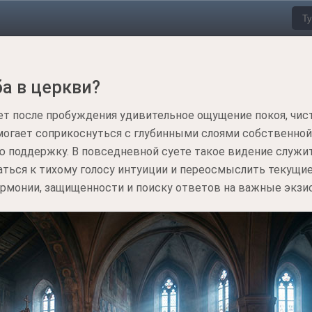
ба в церкви?
ет после пробуждения удивительное ощущение покоя, чис
огает соприкоснуться с глубинными слоями собственной 
ю поддержку. В повседневной суете такое видение служи
аться к тихому голосу интуиции и переосмыслить текущи
армонии, защищенности и поиску ответов на важные экз