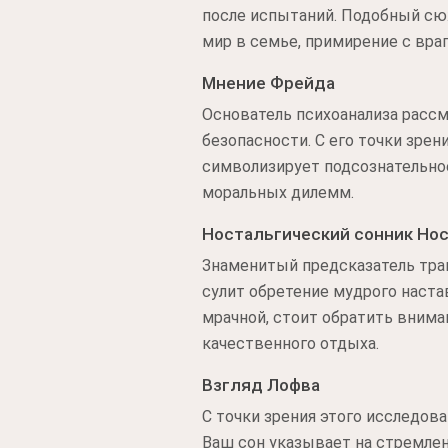
после испытаний. Подобный сю
мир в семье, примирение с вра
Мнение Фрейда
Основатель психоанализа расс
безопасности. С его точки зре
символизирует подсознательно
моральных дилемм.
Ностальгический сонник Но
Знаменитый предсказатель трак
сулит обретение мудрого наст
мрачной, стоит обратить вним
качественного отдыха.
Взгляд Лофва
С точки зрения этого исследов
Ваш сон указывает на стремле