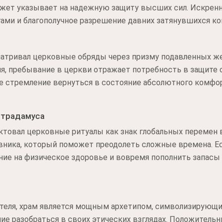
жет указывает на надежную защиту высших сил. Искренн
гами и благополучное разрешение давних затянувшихся к
матривал церковные обряды через призму подавленных же
ния, пребывание в церкви отражает потребность в защите 
е стремление вернуться в состояние абсолютного комфор
страдамуса
товал церковные ритуалы как знак глобальных перемен в
авника, который поможет преодолеть сложные времена. Е
ание на физическое здоровье и вовремя пополнить запас
ателя, храм является мощным архетипом, символизирующ
ние разобраться в своих этических взглядах. Положител