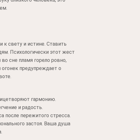
ем.
 к свету и истине. Ставить
дям. Психологически этот жест
во сне пламя горело ровно,
я огонек предупреждает о
воте.
лицетворяют гармонию.
гчение и радость.
са после пережитого стресса.
онального застоя. Ваша душа
.