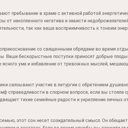
вают пребывание в храме с активной работой энергетиче
ы от накопленного негатива и зависти недоброжелателей
тельности, так как ваша восприимчивость к тонким энер
соприкосновение со священными обрядами во время отды
мы. Ваши бескорыстные поступки приносят добрые плоды
е ясного ума и избавление от тревожных мыслей, мешающ
ики связывают участие в литургии с обретением душевно
мф справедливости в спорном вопросе, если вы стояли 
едвещает тихие семейные радости и укрепление личных о
 семью, этот сон несет созидательный смысл. Он обещает
иями и достаток. Если во время службы вы держали за ру