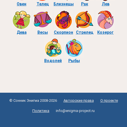
Овен
Телец
Близнецы
Рак
Лев
Дева
Весы
Скорпион
Стрелец
Козерог
Водолей
Рыбы
© Сонник Энигма 2008-2026
Авторские права
О проекте
Политика
info@enigma-project.ru