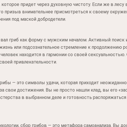
, которое придет через духовную чистоту. Если же в лесу
то призыв внимательнее присмотреться к своему окруже
ения под маской добродетели.
вал гриб как форму с мужским началом. Активный поиск и
изнь или подсознательное стремление к продолжению род
человек находится в гармонии со своей сексуальностью
своей привлекательности.
рибы — это символы удачи, которая приходит неожиданно.
за свои достижения. Вы не просто нашли клад, вы его «за
астерства в выбранном деле и готовность распоряжатьс
хологии, сбор грибов — это метафора самоанализа. Вы до