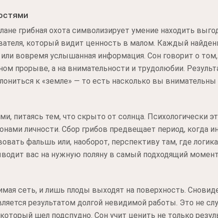
остями
лане грибная охота символизирует умение находить выгод
вателя, который видит ценность в малом. Каждый найден
 или вовремя услышанная информация. Сон говорит о том,
ном прорыве, а на внимательности и трудолюбии. Результа
лониться к «земле» — то есть насколько вы внимательны
ями, питаясь тем, что скрыто от солнца. Психологически э
онами личности. Сбор грибов предвещает период, когда 
овать фальшь или, наоборот, перспективу там, где логика
ыводит вас на нужную поляну в самый подходящий момент
мая сеть, и лишь плоды выходят на поверхность. Сновиде
вляется результатом долгой невидимой работы. Это не слу
который шел подспудно. Сон учит ценить не только резуль