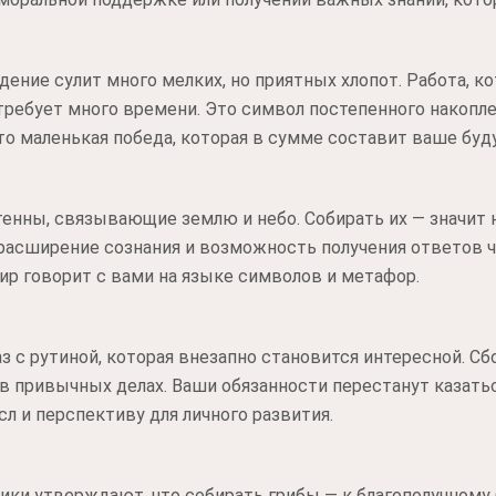
идение сулит много мелких, но приятных хлопот. Работа, к
отребует много времени. Это символ постепенного накопл
то маленькая победа, которая в сумме составит ваше буд
тенны, связывающие землю и небо. Собирать их — значит 
расширение сознания и возможность получения ответов ч
мир говорит с вами на языке символов и метафор.
з с рутиной, которая внезапно становится интересной. Сб
в привычных делах. Ваши обязанности перестанут казать
л и перспективу для личного развития.
ки утверждают, что собирать грибы — к благополучному 