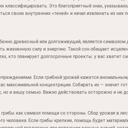
х классифицировать. Это благоприятный знак, указываю
ться своих внутренних «теней» и начал извлекать из них п
обенно древесный или долгоживущий, является символом 
ать жизненную силу и энергию. Такой сон обещает исцелен
тех, кто планирует долгосрочные проекты: у вас хватит си
преждениями. Если грибной урожай кажется аномальным, 
ас максимальной концентрации. Собирать их — значит г
с, но и вашу семью. Важно действовать осторожно и не д
грибы как символ помощи со стороны. Сбор урожая в лес
го человека. Если грибы крепкие, помощь будет материаль
 моральной поддержке или получении важных знаний, кото