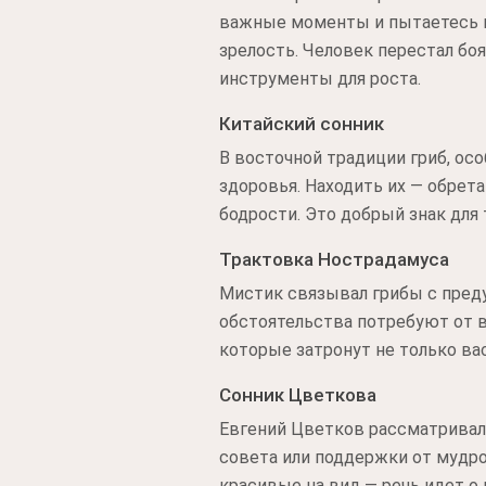
важные моменты и пытаетесь и
зрелость. Человек перестал боя
инструменты для роста.
Китайский сонник
В восточной традиции гриб, ос
здоровья. Находить их — обрет
бодрости. Это добрый знак для 
Трактовка Нострадамуса
Мистик связывал грибы с преду
обстоятельства потребуют от в
которые затронут не только ва
Сонник Цветкова
Евгений Цветков рассматривал 
совета или поддержки от мудро
красивые на вид — речь идет о