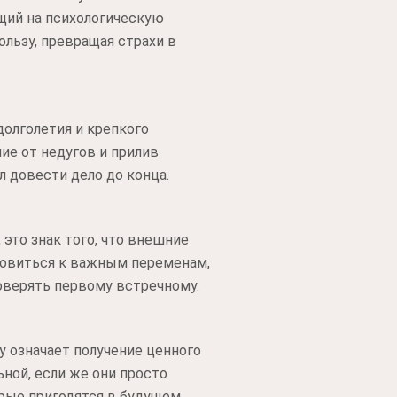
щий на психологическую
ользу, превращая страхи в
долголетия и крепкого
ие от недугов и прилив
л довести дело до конца.
это знак того, что внешние
отовиться к важным переменам,
оверять первому встречному.
у означает получение ценного
ной, если же они просто
рые пригодятся в будущем.