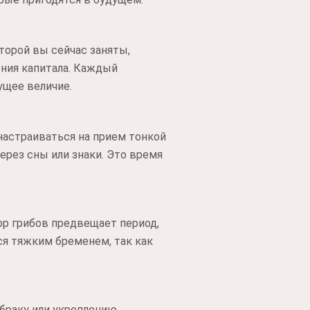
оторой вы сейчас заняты,
ения капитала. Каждый
ущее величие.
настраиваться на прием тонкой
ерез сны или знаки. Это время
ор грибов предвещает период,
ся тяжким бременем, так как
браку или укреплению