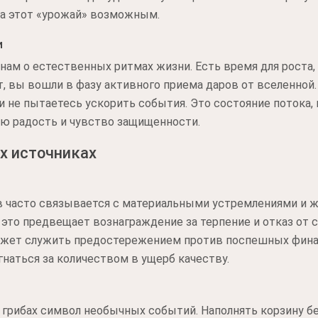
ала этот «урожай» возможным.
и
нам о естественных ритмах жизни. Есть время для роста, 
т, вы вошли в фазу активного приема даров от вселенной.
и не пытаетесь ускорить события. Это состояние потока,
ую радость и чувство защищенности.
х источниках
в часто связывается с материальными устремлениями и ж
, это предвещает вознаграждение за терпение и отказ от
может служить предостережением против поспешных фин
гнаться за количеством в ущерб качеству.
 грибах символ необычных событий. Наполнять корзину б