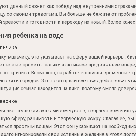
ют данный сюжет как победу над внутренними страхами.
цу со своими тревогами. Вы больше не бежите от проблем
 зрелости и готовности к переходу на новый, более каче
ния ребенка на воде
льчика
нку-мальчику, это указывает на сферу вашей карьеры, би
т новые проекты, логику и активное продвижение вперед
ло от кризиса. Возможно, на работе возникли временные т
овить порядок. Этот сон призывает вас действовать сме
нтуиция сейчас находится на пике, поэтому смело довер
евочке
вочке, тесно связан с миром чувств, творчеством и инт
ную сферу, ранимость и творческую искру. Спасая ее, в
аться простым вещам. Этот сон указывает на необходим
долго игнорировали свои истинные желания в угоду долгу.