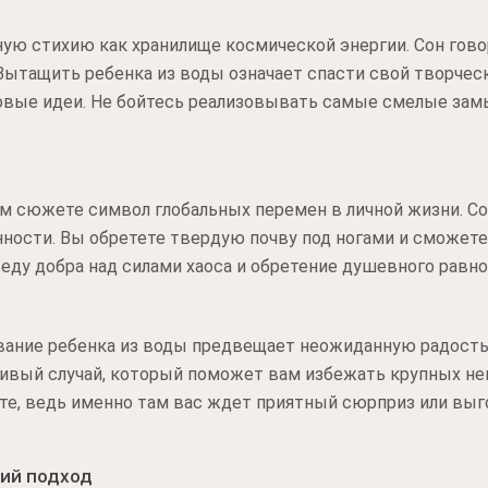
ую стихию как хранилище космической энергии. Сон гов
Вытащить ребенка из воды означает спасти свой творческ
новые идеи. Не бойтесь реализовывать самые смелые зам
ом сюжете символ глобальных перемен в личной жизни. С
ности. Вы обретете твердую почву под ногами и сможете
еду добра над силами хаоса и обретение душевного равно
ание ребенка из воды предвещает неожиданную радость 
ливый случай, который поможет вам избежать крупных не
те, ведь именно там вас ждет приятный сюрприз или вы
ий подход