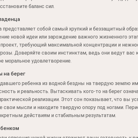
становите баланс сил.
ладенца
 представляет собой самый хрупкий и беззащитный образ
ие новой идеи или зарождение важного жизненного этапа.
 проект, требующий максимальной концентрации и нежно
розы. Доверяйте своим инстинктам, ведь они ведут вас к 
ое моральное удовлетворение.
ы на берег
адавшего ребенка из водной бездны на твердую землю им
сность и реальность. Вытаскивать кого-то на берег означ
практической реализации. Этот сон показывает, что вы у
е свои мысли и находите твердую опору под ногами. Пер
онкретным действиям и стабильным результатам.
ебенком
и спасения чужой жизни отражает вашу готовность к риск