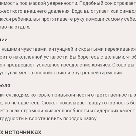
анимость под маской уверенности. Подобный сон отражае
 жесткого внешнего давления. Вода выступает как симво
асая ребенка, вы протягиваете руку помощи самому себе.
аво на отдых.
ции
с нашими чувствами, интуицией и скрытыми переживаниям
орит о накопленной усталости. Вы боретесь с волнами, чт
сон предвещает успешное преодоление кризиса. Скоро вы
, уступая место спокойствию и внутренней гармонии.
роля
нится людям, которые привыкли нести ответственность 
ас, но не сдаетесь. Сюжет показывает вашу готовность бо
Это знак огромной жизнеспособности и лидерских качест
рудности и восстановить порядок наяву.
х источниках