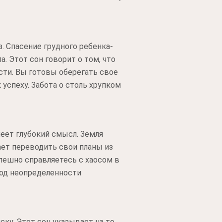
. Спасение грудного ребенка-
 Этот сон говорит о том, что
сти. Вы готовы оберегать свое
успеху. Забота о столь хрупком
еет глубокий смысл. Земля
ает переводить свои планы из
спешно справляетесь с хаосом в
иод неопределенности
у. Этот сон указывает на то,