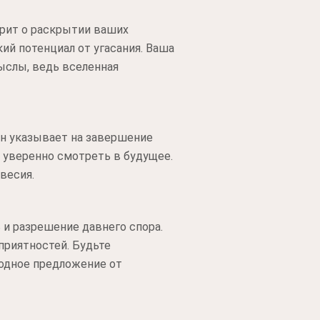
орит о раскрытии ваших
ий потенциал от угасания. Ваша
ыслы, ведь вселенная
он указывает на завершение
 уверенно смотреть в будущее.
весия.
и разрешение давнего спора.
приятностей. Будьте
годное предложение от