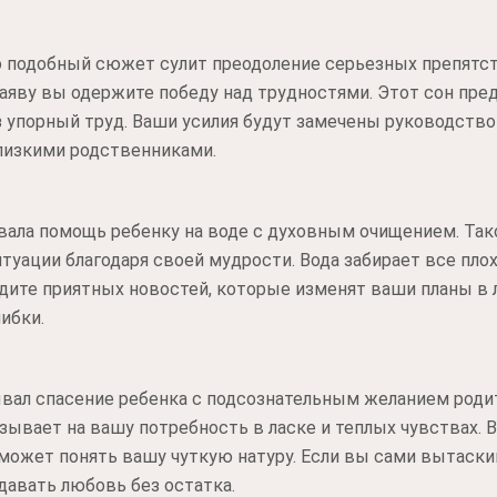
о подобный сюжет сулит преодоление серьезных препятст
 наяву вы одержите победу над трудностями. Этот сон пр
 упорный труд. Ваши усилия будут замечены руководств
лизкими родственниками.
ала помощь ребенку на воде с духовным очищением. Так
туации благодаря своей мудрости. Вода забирает все плох
дите приятных новостей, которые изменят ваши планы в 
ибки.
ывал спасение ребенка с подсознательным желанием роди
азывает на вашу потребность в ласке и теплых чувствах.
может понять вашу чуткую натуру. Если вы сами вытаскив
давать любовь без остатка.