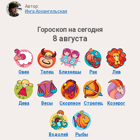
Автор:
Инга Архангельская
Гороскоп на сегодня
8 августа
Овен
Телец
Близнецы
Рак
Лев
Дева
Весы
Скорпион
Стрелец
Козерог
Водолей
Рыбы