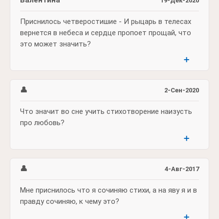
Валентина
19-Дек-2020
Приснилось четверостишие - И рыцарь в телесах
вернется в небеса и сердце пропоет прощай, что
это может значить?
➕
👤
2-Сен-2020
Что значит во сне учить стихотворение наизусть
про любовь?
➕
👤
4-Авг-2017
Мне приснилось что я сочиняю стихи, а на яву я и в
правду сочиняю, к чему это?
➕