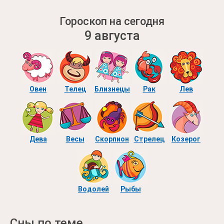
Гороскоп на сегодня
9 августа
Овен
Телец
Близнецы
Рак
Лев
Дева
Весы
Скорпион
Стрелец
Козерог
Водолей
Рыбы
Сны по теме