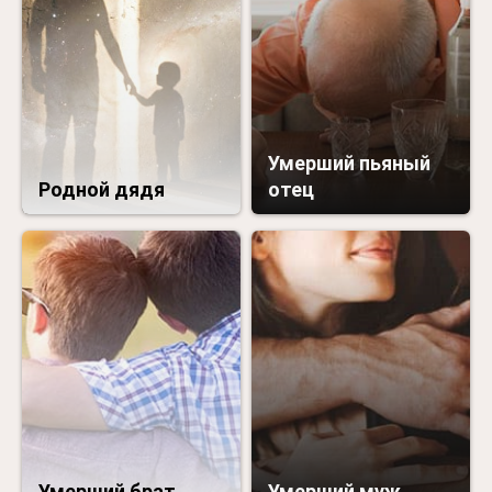
Умерший пьяный
Родной дядя
отец
Умерший брат
Умерший муж