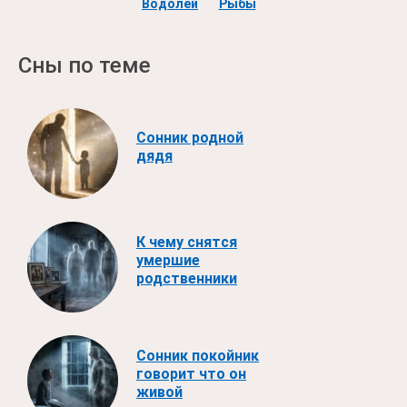
Водолей
Рыбы
Сны по теме
Сонник родной
дядя
К чему снятся
умершие
родственники
Сонник покойник
говорит что он
живой