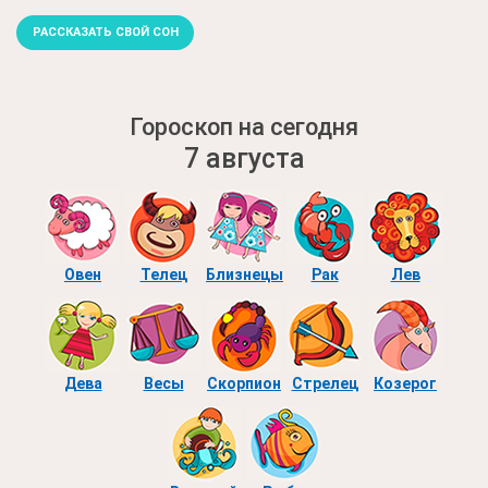
РАССКАЗАТЬ СВОЙ СОН
Гороскоп на сегодня
7 августа
Овен
Телец
Близнецы
Рак
Лев
Дева
Весы
Скорпион
Стрелец
Козерог