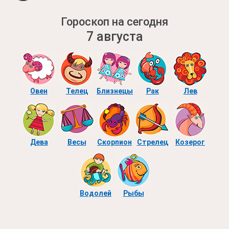
Гороскоп на сегодня
7 августа
Овен
Телец
Близнецы
Рак
Лев
Дева
Весы
Скорпион
Стрелец
Козерог
Водолей
Рыбы