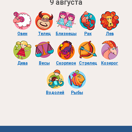
9 августа
Овен
Телец
Близнецы
Рак
Лев
Дева
Весы
Скорпион
Стрелец
Козерог
Водолей
Рыбы