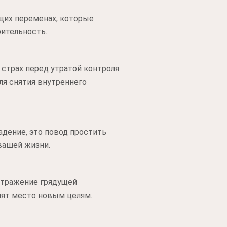
щих переменах, которые
рительность.
страх перед утратой контроля
ля снятия внутреннего
адение, это повод простить
вашей жизни.
 отражение грядущей
пят место новым целям.