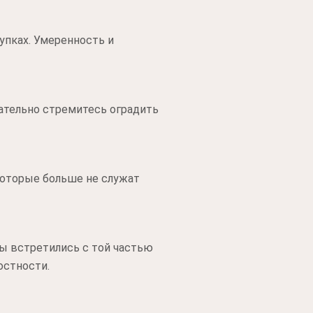
упках. Умеренность и
нательно стремитесь оградить
которые больше не служат
вы встретились с той частью
остности.