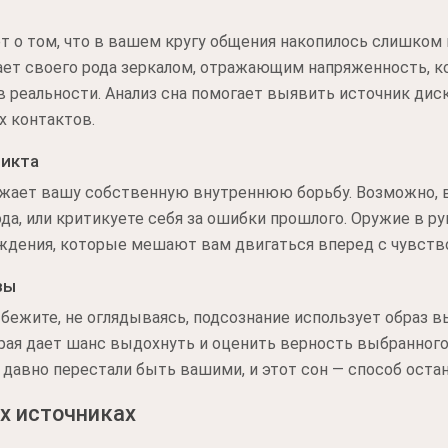
и
ет о том, что в вашем кругу общения накопилось слишко
ает своего рода зеркалом, отражающим напряженность, 
 в реальности. Анализ сна помогает выявить источник дис
х контактов.
ликта
ажает вашу собственную внутреннюю борьбу. Возможно, в
да, или критикуете себя за ошибки прошлого. Оружие в р
дения, которые мешают вам двигаться вперед с чувство
зы
бежите, не оглядываясь, подсознание использует образ в
орая дает шанс выдохнуть и оценить верность выбранного
 давно перестали быть вашими, и этот сон — способ ост
х источниках