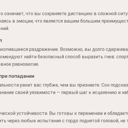
то означает, что вы сохраняете дистанцию в сложной сит
каясь в эмоции, что является вашим большим преимущест
ний.
л
акопившееся раздражение. Возможно, вы долго сдерживал
омендуют найти безопасный способ выразить гнев: спор
евное равновесие.
при попадании
альности ранит вас глубже, чем вы признаете. Сон подска
нание своей уязвимости — первый шаг к исцелению и наб
ческой устойчивости. Вы готовы к переменам и обладае
ть через любые испытания с гордо поднятой головой, не 