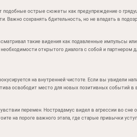
т подобные острые сюжеты как предупреждение о гряду
и. Важно сохранять бдительность, но не впадать в подоз
сматривал такие видения как подавленные импульсы или 
о необходимости открытого диалога с собой и партнером д
фокусируется на внутренней чистоте. Если вы увидели нап
атива освободит место для новых позитивных событий в 
чувствии перемен. Нострадамус видел в агрессии во сне
оите на пороге важного этапа, где старые привычки усту