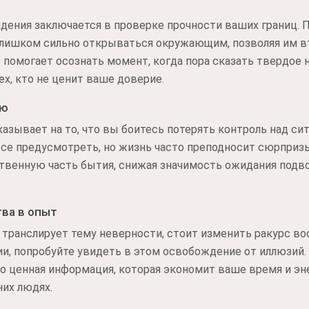
дения заключается в проверке прочности ваших границ. 
 слишком сильно открываться окружающим, позволяя им в
з помогает осознать момент, когда пора сказать твердое 
х, кто не ценит ваше доверие.
ью
азывает на то, что вы боитесь потерять контроль над си
все предусмотреть, но жизнь часто преподносит сюрпризы
твенную часть бытия, снижая значимость ожидания подво
ва в опыт
 транслирует тему неверности, стоит изменить ракурс во
и, попробуйте увидеть в этом освобождение от иллюзий. 
это ценная информация, которая экономит ваше время и эн
их людях.