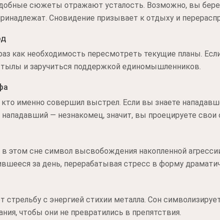
подобные сюжеты отражают усталость. Возможно, вы бере
 принадлежат. Сновидение призывает к отдыху и перерас
од
раз как необходимость пересмотреть текущие планы. Есл
ь тылы и заручиться поддержкой единомышленников.
фа
 кто именно совершил выстрел. Если вы знаете нападавше
 нападавший — незнакомец, значит, вы проецируете свои
в этом сне символ высвобождения накопленной агрессии
вшееся за день, перерабатывая стресс в форму драмати
 стрельбу с энергией стихии металла. Сон символизируе
ния, чтобы они не превратились в препятствия.