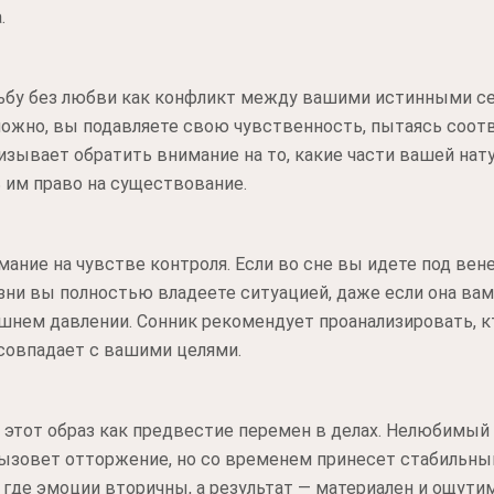
.
ьбу без любви как конфликт между вашими истинными с
жно, вы подавляете свою чувственность, пытаясь соот
ризывает обратить внимание на то, какие части вашей на
ь им право на существование.
ние на чувстве контроля. Если во сне вы идете под вене
зни вы полностью владеете ситуацией, даже если она вам
шнем давлении. Сонник рекомендует проанализировать, кт
 совпадает с вашими целями.
 этот образ как предвестие перемен в делах. Нелюбимый
вызовет отторжение, но со временем принесет стабильны
 где эмоции вторичны, а результат — материален и ощутим