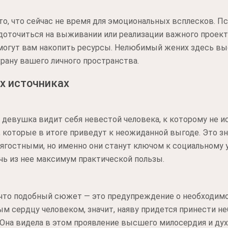
то, что сейчас не время для эмоциональных всплесков. П
доточиться на выживании или реализации важного проекта
могут вам накопить ресурсы. Нелюбимый жених здесь вы
рану вашего личного пространства.
х источниках
ли девушка видит себя невестой человека, к которому не 
которые в итоге приведут к неожиданной выгоде. Это зна
тягостными, но именно они станут ключом к социальному у
ечь из нее максимум практической пользы.
 что подобный сюжет — это предупреждение о необходимо
м сердцу человеком, значит, наяву придется принести н
. Она видела в этом проявление высшего милосердия и дух