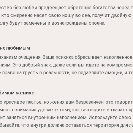
ество без любви предвещает обретение богатства через т
, кто смиренно несет свою ношу во сне, получит двойную н
олгу будут замечены и вознаграждены сполна.
с нелюбимым
еханизм очищения. Ваша психика сбрасывает накопленное
иям. Это добрый знак: даже если вы идете на компромис
е право на грусть в реальности, не подавляйте эмоции, и
бимом женихе
но красивое платье, но жених вам безразличен, это говор
ного внимания уделяете тому, как выглядите в глазах о
тоит заняться внутренним наполнением. Используйте сво
абывайте, что внутри должна оставаться территория для л