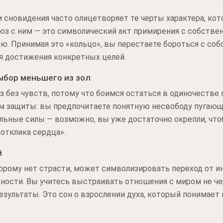
сновидения часто олицетворяет те черты характера, кот
юз с ним — это символический акт примирения с собстве
. Принимая это «кольцо», вы перестаете бороться с собо
я достижения конкретных целей.
ыбор меньшего из зол
 без чувств, потому что боимся остаться в одиночестве
м защиты: вы предпочитаете понятную несвободу пугающе
еальные силы — возможно, вы уже достаточно окрепли, чт
«отклика сердца».
й
торому нет страсти, может символизировать переход от 
ьности. Вы учитесь выстраивать отношения с миром не че
езультаты. Это сон о взрослении духа, который понимает 