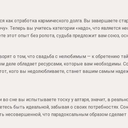
тся как отработка кармического долга. Вы завершаете ст
очу». Теперь вы учитесь категории «надо», что является
те этот опыт без ропота, судьба предложит вам союз, ос
орят о том, что свадьба с нелюбимым — к обретению тай
ом деле обладает ресурсами, которые вам необходимы. С
тот, кого вы недолюбливаете, станет вашим самым наде
и во сне вы испытываете тоску у алтаря, значит, в реаль
етесь быть идеальной, забывая о своих потребностях. Сон
ть несовершенной, что парадоксальным образом сделает 