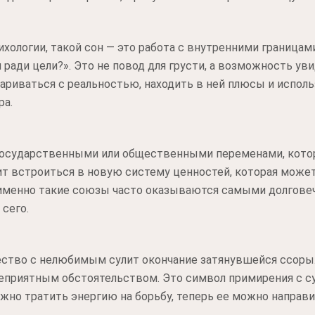
хологии, такой сон — это работа с внутренними границам
 ради цели?». Это не повод для грусти, а возможность у
ариваться с реальностью, находить в ней плюсы и испол
ра.
государственными или общественными переменами, котор
т встроиться в новую систему ценностей, которая может
 именно такие союзы часто оказываются самыми долгове
сего.
жество с нелюбимым сулит окончание затянувшейся ссоры
неприятным обстоятельством. Это символ примирения с с
жно тратить энергию на борьбу, теперь ее можно направи