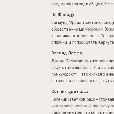
отодвигается ради общего блага
По Фрейду
Зигмунд Фрейд трактовал свад
общественными нормами. Возмо
«правильного» человека. Сон п
спальни, и попробовать вернут
Взгляд Лоффа
Дэвид Лофф акцентировал внима
отсутствие любви, значит, в жи
принуждают — это сигнал о вне
алтарю» и насколько этот путь
Сонник Цветкова
Евгений Цветков рассматривал
или проект, который поначалу 
символ «выгодного контракта»,