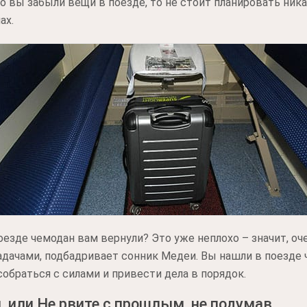
о вы забыли вещи в поезде, то не стоит планировать ника
ах.
поезде чемодан вам вернули? Это уже неплохо – значит, о
дачами, подбадривает сонник Медеи. Вы нашли в поезде 
собраться с силами и привести дела в порядок.
, или Не рвите с прошлым, не подумав