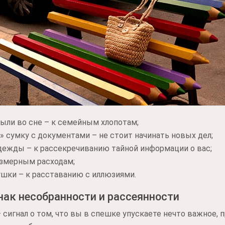
ыли во сне – к семейным хлопотам;
и» сумку с документами – не стоит начинать новых дел;
одежды – к рассекречиванию тайной информации о вас;
езмерным расходам;
ушки – к расставанию с иллюзиями.
нак несобранности и рассеянности
 сигнал о том, что вы в спешке упускаете нечто важное,