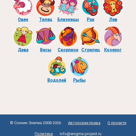
Овен
Телец
Близнецы
Рак
Лев
Дева
Весы
Скорпион
Стрелец
Козерог
Водолей
Рыбы
© Сонник Энигма 2008-2026
Авторские права
О проекте
Политика
info@enigma-project.ru