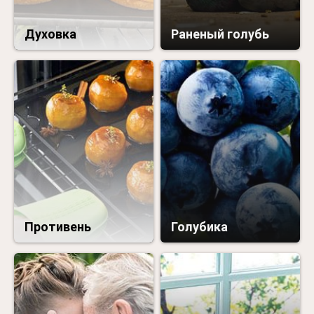
Духовка
Раненый голубь
Противень
Голубика