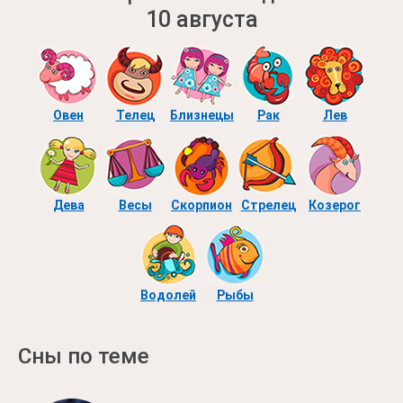
10 августа
Овен
Телец
Близнецы
Рак
Лев
Дева
Весы
Скорпион
Стрелец
Козерог
Водолей
Рыбы
Сны по теме