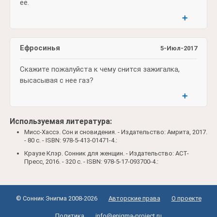
ее.
➕
Ефросинья
5-Июл-2017
Скажите пожалуйста к чему снится зажигалка,
высасывая с нее газ?
➕
Используемая литература:
Мисс-Хассэ. Сон и сновидения. - Издательство: Амрита, 2017.
- 80 c. - ISBN: 978-5-413-01471-4.:
Краузе Клэр. Сонник для женщин. - Издательство: АСТ-
Пресс, 2016. - 320 c. - ISBN: 978-5-17-093700-4.:
© Сонник Энигма 2008-2026
Авторские права
О проекте
Политика
info@enigma-project.ru