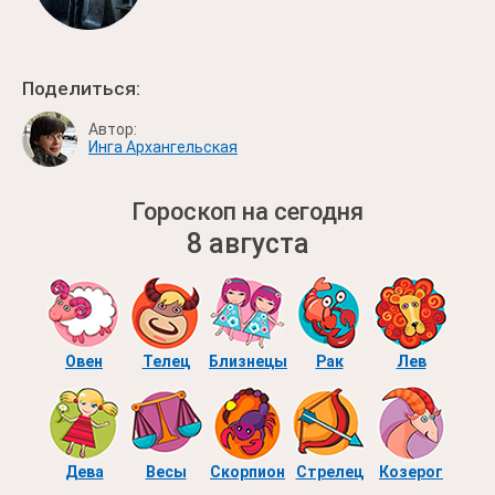
Поделиться:
Автор:
Инга Архангельская
Гороскоп на сегодня
8 августа
Овен
Телец
Близнецы
Рак
Лев
Дева
Весы
Скорпион
Стрелец
Козерог