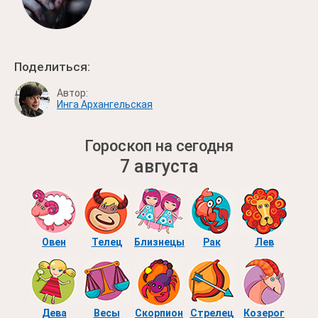
Поделиться:
Автор:
Инга Архангельская
Гороскоп на сегодня
7 августа
Овен
Телец
Близнецы
Рак
Лев
Дева
Весы
Скорпион
Стрелец
Козерог