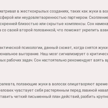
атривал в жесткокрылых созданиях, таких как жуки в во
 сферой или неудовлетворенностью партнером. Скоплени
искренней близостью или скрытые комплексы. Сон намек
а со своей второй половинкой, что поможет укрепить вза
актической психологии, данный сюжет, когда снятся жуки 
ональное выгорание. Наш мозг сигнализирует о критичес
ых рабочих задач. Сон настоятельно рекомендует взять 
рапевта, ползающие жуки в волосах олицетворяют време
Человек чувствует себя растерянным перед лавиной нав
ставить четкий письменный план действий, разбить круп