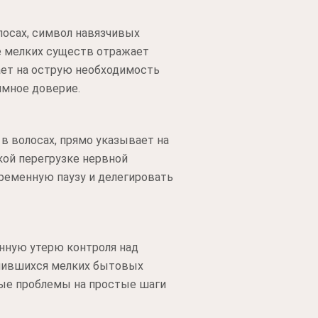
лосах, символ навязчивых
е мелких существ отражает
ает на острую необходимость
имное доверие.
в волосах, прямо указывает на
кой перегрузке нервной
временную паузу и делегировать
нную утерю контроля над
алившихся мелких бытовых
ные проблемы на простые шаги