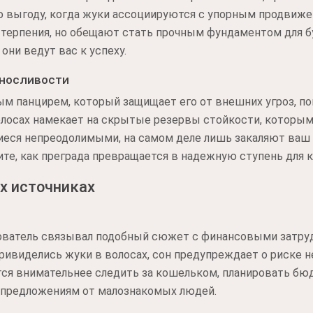
 выгоду, когда жуки ассоциируются с упорным продвиже
терпения, но обещают стать прочным фундаментом для бу
они ведут вас к успеху.
ыносливости
ым панцирем, который защищает его от внешних угроз, п
волосах намекает на скрытые резервы стойкости, которым
иеся непреодолимыми, на самом деле лишь закаляют ваш 
ите, как преграда превращается в надежную ступень для к
х источниках
ователь связывал подобный сюжет с финансовыми затру
ивиделись жуки в волосах, сон предупреждает о риске 
ся внимательнее следить за кошельком, планировать бюд
 предложениям от малознакомых людей.