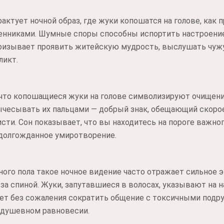
актует ночной образ, где жуки копошатся на голове, как
енниками. Шумные споры способны испортить настроение,
призывает проявить житейскую мудрость, выслушать чужу
ликт.
 что копошащиеся жуки на голове символизируют очищени
ычесывать их пальцами — добрый знак, обещающий скоро
сти. Сон показывает, что вы находитесь на пороге важно
долгожданное умиротворение.
ого пола такое ночное видение часто отражает сильное 
 за спиной. Жуки, запутавшиеся в волосах, указывают на 
ет без сожаления сократить общение с токсичными подр
 душевном равновесии.