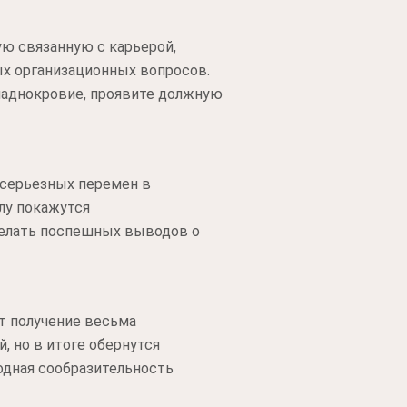
ю связанную с карьерой,
х организационных вопросов.
хладнокровие, проявите должную
 серьезных перемен в
лу покажутся
делать поспешных выводов о
т получение весьма
, но в итоге обернутся
одная сообразительность