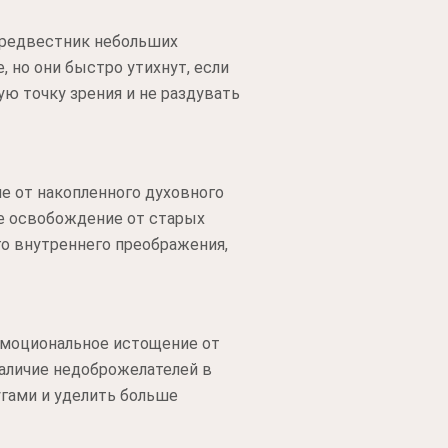
 предвестник небольших
 но они быстро утихнут, если
ю точку зрения и не раздувать
е от накопленного духовного
е освобождение от старых
го внутреннего преображения,
эмоциональное истощение от
наличие недоброжелателей в
угами и уделить больше