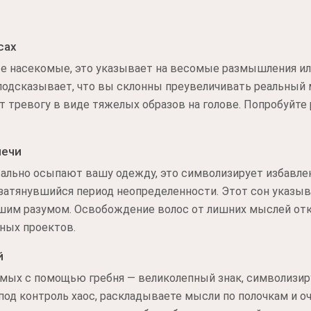
сах
е насекомые, это указывает на весомые размышления ил
подсказывает, что вы склонны преувеличивать реальный
т тревогу в виде тяжелых образов на голове. Попробуйте
лечи
ально осыпают вашу одежду, это символизирует избавле
атянувшийся период неопределенности. Этот сон указыв
шим разумом. Освобождение волос от лишних мыслей отк
ных проектов.
й
омых с помощью гребня — великолепный знак, символизи
под контроль хаос, раскладываете мысли по полочкам и 