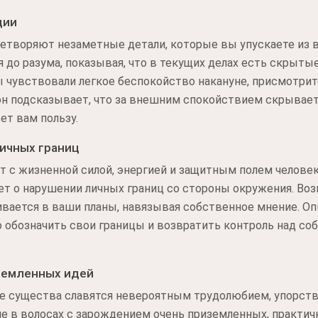
ции
етворяют незаметные детали, которые вы упускаете из в
 до разума, показывая, что в текущих делах есть скрыт
ы чувствовали легкое беспокойство накануне, присмотр
сон подсказывает, что за внешним спокойствием скрывае
ет вам пользу.
ичных границ
 с жизненной силой, энергией и защитным полем человек
ет о нарушении личных границ со стороны окружения. Возм
вается в ваши планы, навязывая собственное мнение. О
о обозначить свои границы и возвратить контроль над с
земленных идей
 существа славятся невероятным трудолюбием, упорство
е в волосах с зарождением очень приземленных, практич