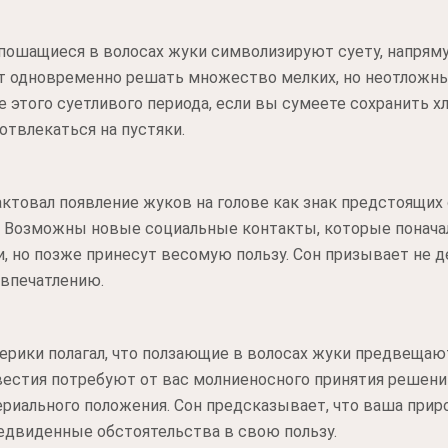
пошащиеся в волосах жуки символизируют суету, напряму
ит одновременно решать множество мелких, но неотложны
 этого суетливого периода, если вы сумеете сохранить 
отвлекаться на пустяки.
ктовал появление жуков на голове как знак предстоящих
 Возможны новые социальные контакты, которые понача
 но позже принесут весомую пользу. Сон призывает не 
 впечатлению.
ерики полагал, что ползающие в волосах жуки предвещаю
естия потребуют от вас молниеносного принятия решений
риального положения. Сон предсказывает, что ваша прир
двиденные обстоятельства в свою пользу.