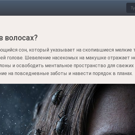
в волосах?
ающийся сон, который указывает на скопившиеся мелкие 
шей голове. Шевеление насекомых на макушке отражает 
ны и освободить ментальное пространство для свежих 
ие на повседневные заботы и навести порядок в планах.