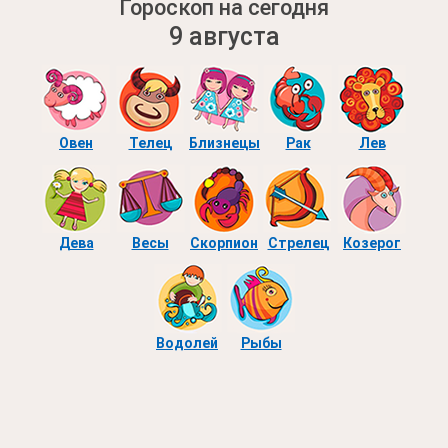
Гороскоп на сегодня
9 августа
Овен
Телец
Близнецы
Рак
Лев
Дева
Весы
Скорпион
Стрелец
Козерог
Водолей
Рыбы