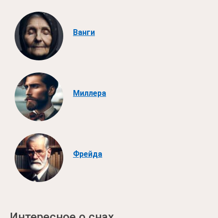
Ванги
Миллера
Фрейда
Интересное о снах