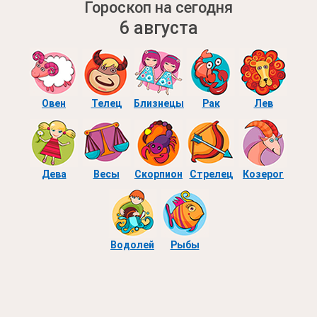
Гороскоп на сегодня
6 августа
Овен
Телец
Близнецы
Рак
Лев
Дева
Весы
Скорпион
Стрелец
Козерог
Водолей
Рыбы