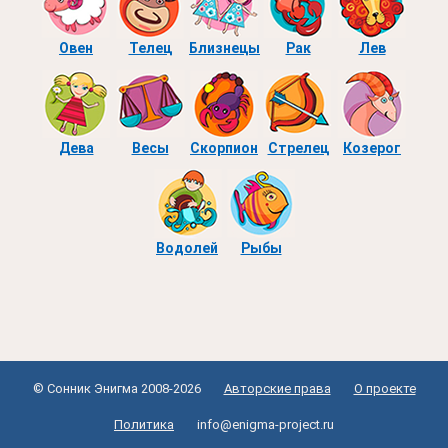
Овен
Телец
Близнецы
Рак
Лев
Дева
Весы
Скорпион
Стрелец
Козерог
Водолей
Рыбы
© Сонник Энигма 2008-2026
Авторские права
О проекте
Политика
info@enigma-project.ru