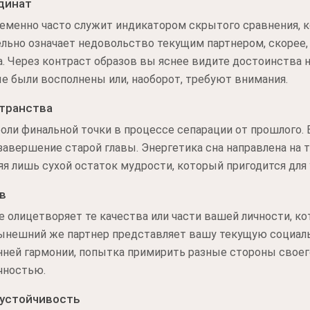
динат
менно часто служит индикатором скрытого сравнения, к
тельно означает недовольство текущим партнером, скорее,
а. Через контраст образов вы яснее видите достоинства
е были восполнены или, наоборот, требуют внимания.
транства
оли финальной точки в процессе сепарации от прошлого.
авершение старой главы. Энергетика сна направлена на 
яя лишь сухой остаток мудрости, который пригодится для
в
 олицетворяет те качества или части вашей личности, к
 Нынешний же партнер представляет вашу текущую социал
нней гармонии, попытка примирить разные стороны своег
чностью.
 устойчивость