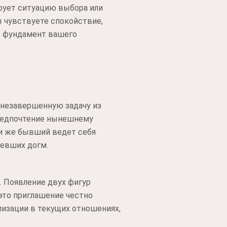
рует ситуацию выбора или
ы чувствуете спокойствие,
ть фундамент вашего
 незавершенную задачу из
 предпочтение нынешнему
ли же бывший ведет себя
ревших догм.
. Появление двух фигур
это приглашение честно
лизации в текущих отношениях,