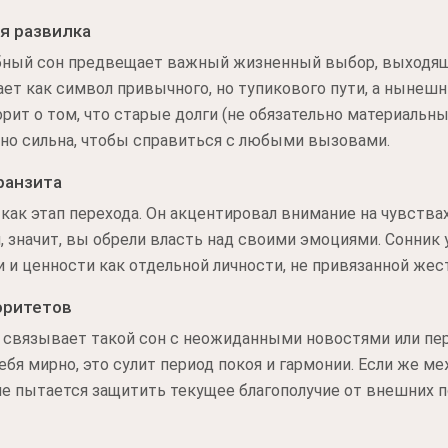
я развилка
обный сон предвещает важный жизненный выбор, выходящи
т как символ привычного, но тупикового пути, а нынешн
орит о том, что старые долги (не обязательно материальны
но сильна, чтобы справиться с любыми вызовами.
ранзита
как этап перехода. Он акцентировал внимание на чувства
, значит, вы обрели власть над своими эмоциями. Сонник 
 и ценности как отдельной личности, не привязанной жест
оритетов
 связывает такой сон с неожиданными новостями или пе
ебя мирно, это сулит период покоя и гармонии. Если же м
ие пытается защитить текущее благополучие от внешних п