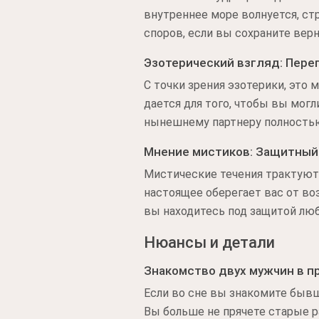
внутреннее море волнуется, с
споров, если вы сохраните вер
Эзотерический взгляд: Пере
С точки зрения эзотерики, это
дается для того, чтобы вы мог
нынешнему партнеру полностью
Мнение мистиков: Защитный
Мистические течения трактуют
настоящее оберегает вас от во
вы находитесь под защитой люб
Нюансы и детали
Знакомство двух мужчин в п
Если во сне вы знакомите бывш
Вы больше не прячете старые р