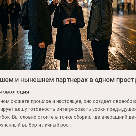
вшем и нынешнем партнерах в одном прост
ая эволюция
дном сюжете прошлое и настоящее, оно создает своеобра
зирует вашу готовность интегрировать уроки предыдущи
бок. Вы словно стоите в точке сборки, где вчерашний де
ознанный выбор и личный рост.