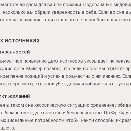
ым тренажером для вашей психики. Подсознание модели
, насколько вы обрели уверенность в себе. Если во сне в
а крепка, и никакие тени прошлого не способны пошатну
х источниках
вязанностей
овместное появление двух партнеров указывает на некую
екущие дела. Миллер полагал, что если во сне вы отдаете
 укрепление позиций и успех в совместных начинаниях. Ес
о пора пересмотреть свои убеждения и избавиться от уста
икт желаний
л в таком сне классическую ситуацию сравнения либидо
о баланса между страстью и безопасностью. По Фрейду, 
эмоциональные потребности, чтобы найти способы их реа
ошлого.