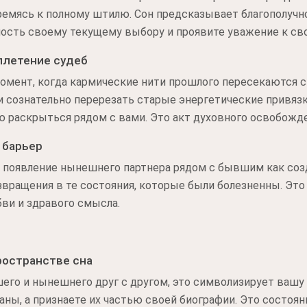
тремясь к полному штилю. Сон предсказывает благополуч
ность своему текущему выбору и проявите уважение к сво
плетение судеб
 момент, когда кармические нити прошлого пересекаются с
ли сознательно перерезать старые энергетические привя
 раскрыться рядом с вами. Это акт духовного освобожде
 барьер
 появление нынешнего партнера рядом с бывшим как созд
звращения в те состояния, которые были болезненны. Эт
ви и здравого смысла.
ространстве сна
его и нынешнего друг с другом, это символизирует вашу 
аны, а признаете их частью своей биографии. Это состоя