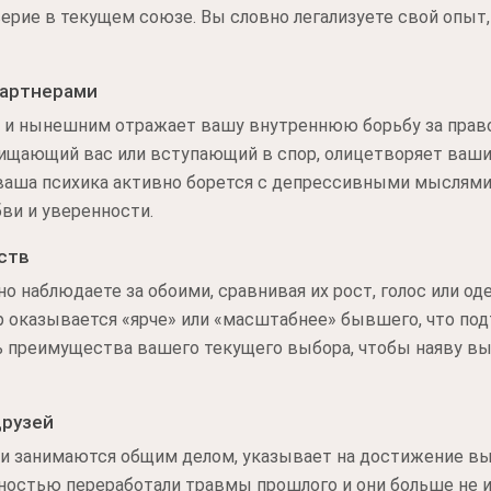
ерие в текущем союзе. Вы словно легализуете свой опыт, 
партнерами
и нынешним отражает вашу внутреннюю борьбу за право
щищающий вас или вступающий в спор, олицетворяет ва
 ваша психика активно борется с депрессивными мыслями
ви и уверенности.
ств
 наблюдаете за обоими, сравнивая их рост, голос или оде
 оказывается «ярче» или «масштабнее» бывшего, что по
ь преимущества вашего текущего выбора, чтобы наяву вы
друзей
или занимаются общим делом, указывает на достижение в
олностью переработали травмы прошлого и они больше не 