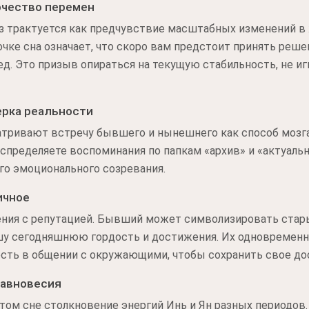
очество перемен
аз трактуется как предчувствие масштабных изменений в
очке сна означает, что скоро вам предстоит принять реш
ед. Это призыв опираться на текущую стабильность, не иг
ерка реальности
тривают встречу бывшего и нынешнего как способ мозг
аспределяете воспоминания по папкам «архив» и «актуаль
го эмоционального созревания.
ичное
ения с репутацией. Бывший может символизировать стары
шу сегодняшнюю гордость и достижения. Их одновременн
сть в общении с окружающими, чтобы сохранить свое до
равновесия
ом сне столкновение энергий Инь и Ян разных периодов. 