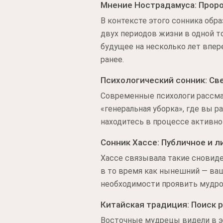
Мнение Нострадамуса: Прор
В контексте этого сонника обр
двух периодов жизни в одной т
будущее на несколько лет впер
ранее.
Психологический сонник: Св
Современные психологи рассма
«генеральная уборка», где вы р
находитесь в процессе активно
Сонник Хассе: Публичное и л
Хассе связывала такие сновид
в то время как нынешний — ва
необходимости проявить мудро
Китайская традиция: Поиск 
Восточные мудрецы видели в эт