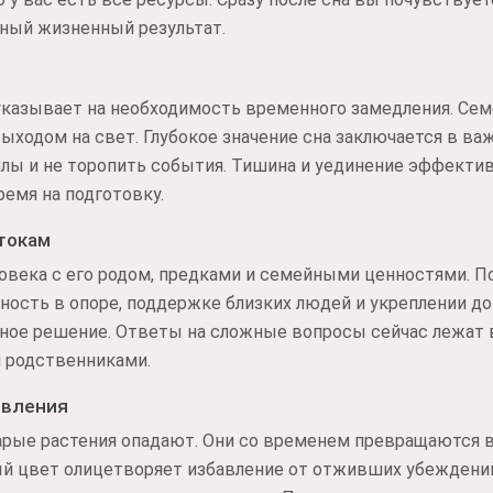
пный жизненный результат.
указывает на необходимость временного замедления. Сем
ыходом на свет. Глубокое значение сна заключается в ва
илы и не торопить события. Тишина и уединение эффекти
ремя на подготовку.
токам
ловека с его родом, предками и семейными ценностями. 
ость в опоре, поддержке близких людей и укреплении до
ное решение. Ответы на сложные вопросы сейчас лежат 
и родственниками.
овления
арые растения опадают. Они со временем превращаются в
ый цвет олицетворяет избавление от отживших убеждений