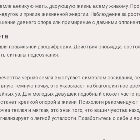
емле великую мать, дарующую жизнь всему живому. Прог
недугов и прилив жизненной энергии. Наблюдение за рос
шение давнего спора или примирение с давними оппонен
ета
 для правильной расшифровки. Действия сновидца, состо
ть сигналы подсознания.
ечества черная земля выступает символом созидания, с
овную темную почву, это указывает на благоприятное вре
мейных уз. Для молодых девушек подобный сюжет часто п
станет крепкой опорой в жизни. Психологи рекомендуют 
очва теплая и мягкая, это знак того, что ваши чувства нах
гнализирует о легкой усталости. Позаботьтесь о себе и в