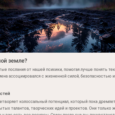
ной земле?
тые послания от нашей психики, помогая лучше понять т
мена ассоциировался с жизненной силой, безопасностью
стей
етворяет колоссальный потенциал, который пока дремлет
тых талантов, творческих идей и проектов. Они только 
о у вас есть все ресурсы. Сразу после сна вы почувствуе