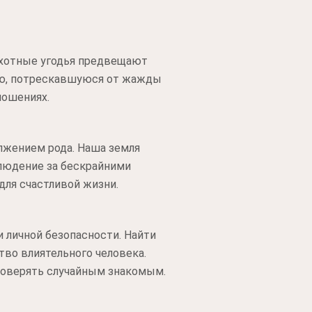
пахотные угодья предвещают
ную, потрескавшуюся от жажды
ношениях.
лжением рода. Наша земля
людение за бескрайними
для счастливой жизни.
и личной безопасности. Найти
тво влиятельного человека.
 доверять случайным знакомым.