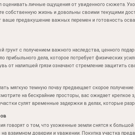
 оценивать личные ощущения от увиденного сюжета. Ухо
те собственную жизнь и довольны своими текущими дос
т ваше предвкушение важных перемен и готовность осв
 грунт с получением важного наследства, ценного подар
ло прибыльного дела, которое потребует физических усили
увь от налипшей грязи означают стремление защитить св
пать мягкую темную почву предвещает скорое получение 
смотрите на бескрайние просторы, вас ожидает крепкое з
частки сулят временные задержки в делах, которые разр
нов
я говорят о том, что ухоженные земли снятся к большой 
 на взаимном доверии и уважении. Покупка участка пред