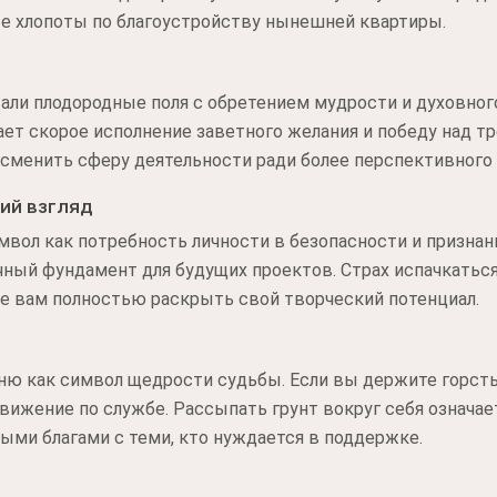
е хлопоты по благоустройству нынешней квартиры.
ли плодородные поля с обретением мудрости и духовного
ает скорое исполнение заветного желания и победу над т
сменить сферу деятельности ради более перспективного 
ий взгляд
мвол как потребность личности в безопасности и призна
ный фундамент для будущих проектов. Страх испачкаться
 вам полностью раскрыть свой творческий потенциал.
ю как символ щедрости судьбы. Если вы держите горсть
вижение по службе. Рассыпать грунт вокруг себя означа
ыми благами с теми, кто нуждается в поддержке.