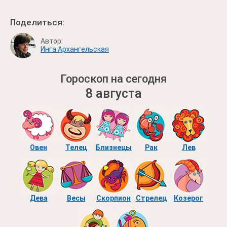
Поделиться:
Автор:
Инга Архангельская
Гороскоп на сегодня
8 августа
Овен
Телец
Близнецы
Рак
Лев
Дева
Весы
Скорпион
Стрелец
Козерог