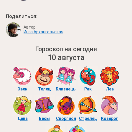
Поделиться:
Автор:
Инга Архангельская
Гороскоп на сегодня
10 августа
Овен
Телец
Близнецы
Рак
Лев
Дева
Весы
Скорпион
Стрелец
Козерог