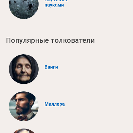
пауками
Популярные толкователи
Ванги
Миллера