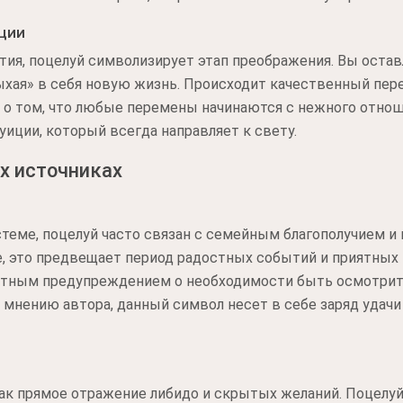
ции
ития, поцелуй символизирует этап преображения. Вы оста
ыхая» в себя новую жизнь. Происходит качественный пере
 о том, что любые перемены начинаются с нежного отнош
уиции, который всегда направляет к свету.
х источниках
теме, поцелуй часто связан с семейным благополучием и г
е, это предвещает период радостных событий и приятных 
тным предупреждением о необходимости быть осмотрите
о мнению автора, данный символ несет в себе заряд удач
как прямое отражение либидо и скрытых желаний. Поцелу