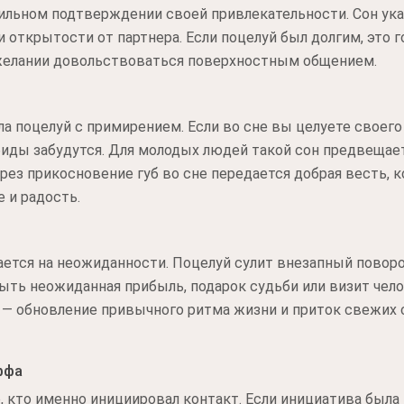
ильном подтверждении своей привлекательности. Сон указ
 открытости от партнера. Если поцелуй был долгим, это 
желании довольствоваться поверхностным общением.
 поцелуй с примирением. Если во сне вы целуете своего н
иды забудутся. Для молодых людей такой сон предвещае
через прикосновение губ во сне передается добрая весть, 
е и радость.
ается на неожиданности. Поцелуй сулит внезапный повор
ть неожиданная прибыль, подарок судьби или визит чело
ь — обновление привычного ритма жизни и приток свежих 
ффа
, кто именно инициировал контакт. Если инициатива была