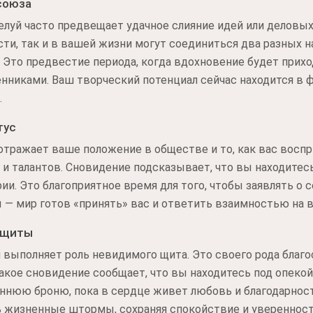
союза
уй часто предвещает удачное слияние идей или деловых 
и, так и в вашей жизни могут соединиться два разных н
Это предвестие периода, когда вдохновение будет прихо
иками. Ваш творческий потенциал сейчас находится в фа
.
тус
отражает ваше положение в обществе и то, как вас вос
 и талантов. Сновидение подсказывает, что вы находитесь
ии. Это благоприятное время для того, чтобы заявлять о с
— мир готов «принять» вас и ответить взаимностью на в
ащиты
 выполняет роль невидимого щита. Это своего рода благо
Такое сновидение сообщает, что вы находитесь под опеко
ннюю броню, пока в сердце живет любовь и благодарност
 жизненные штормы, сохраняя спокойствие и уверенност