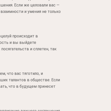
шения. Если же целовали вас —
 взаимности и умения не только
оцелуй происходит в
ность и вы выйдете
посягательств и сплетен, так
м, что вас тяготило, и
аших талантов в обществе. Если
ать, что в будущем принесет
одписание важного соглашения.