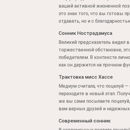
вашей активной жизненной пози
это знак того, что вы готовы 
отдавать, но и с благодарность
Сонник Нострадамуса
Великий предсказатель видел в
торжественной обстановке, это
победителем. В контексте лично
как он держится на прочном фу
Трактовка мисс Хассе
Медиум считала, что поцелуй — 
переходите в новый этап. Полу
же вы сами посылаете поцелуй,
вам верных друзей и надежных
Современный сонник
В современных реалиях поцелуй