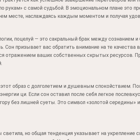
 по рукам» с самой судьбой. В эмоциональном плане это п
воем месте, наслаждаясь каждым моментом и получая удо
логии, поцелуй — это сакральный брак между сознанием и
ь. Сон призывает вас обратить внимание на те качества 
тся отражением ваших собственных скрытых ресурсов. Пр
.
 этот образ с долголетием и душевным спокойствием. П
нергии ци. Если сон оставил после себя легкое послевкус
 гору без лишней суеты. Это символ «золотой середины» 
ы светила, но общая тенденция указывает на укрепление 