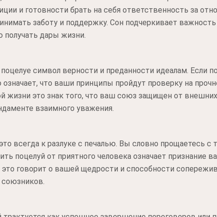
ции и готовности брать на себя ответственность за отно
принимать заботу и поддержку. Сон подчеркивает важность
ю получать дары жизни.
 поцелуе символ верности и преданности идеалам. Если п
 означает, что ваши принципы пройдут проверку на проч
й жизни это знак того, что ваш союз защищен от внешних 
ндаменте взаимного уважения.
это всегда к разлуке с печалью. Вы словно прощаетесь с те
чить поцелуй от приятного человека означает признание в
 это говорит о вашей щедрости и способности сопережив
 союзников.
 трактуется как успешное завершение переговоров или п