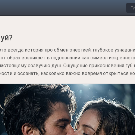
луй?
это всегда история про обмен энергией, глубокое узнаван
т образ возникает в подсознании как символ искреннего
 настоящему созвучию душ. Ощущение прикосновения губ 
ости и осознать, насколько важно вовремя открыться но