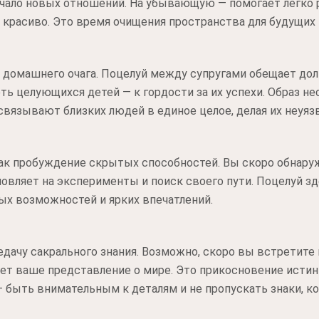
ачало новых отношений. На убывающую — помогает легко р
и красиво. Это время очищения пространства для будущих 
е домашнего очага. Поцелуй между супругами обещает дол
ть целующихся детей — к гордости за их успехи. Образ не
 связывают близких людей в единое целое, делая их неуя
ак пробуждение скрытых способностей. Вы скоро обнаруж
новляет на эксперименты и поиск своего пути. Поцелуй зд
х возможностей и ярких впечатлений.
едачу сакрального знания. Возможно, скоро вы встретите 
ет ваше представление о мире. Это прикосновение исти
— быть внимательным к деталям и не пропускать знаки, к