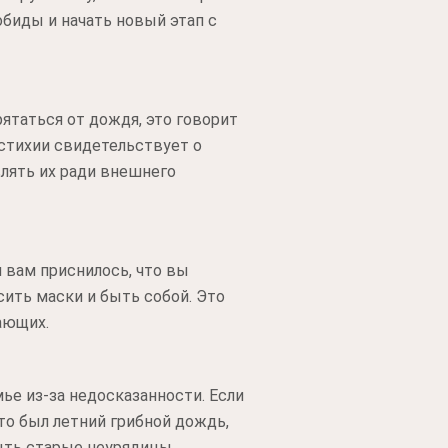
обиды и начать новый этап с
ятаться от дождя, это говорит
стихии свидетельствует о
влять их ради внешнего
и вам приснилось, что вы
сить маски и быть собой. Это
ающих.
ье из-за недосказанности. Если
то был летний грибной дождь,
ыть старые неурядицы.