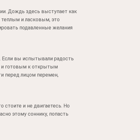
гии. Дождь здесь выступает как
 теплым и ласковым, это
зировать подавленные желания
. Если вы испытывали радость
м и готовым к открытым
и перед лицом перемен,
 стоите и не двигаетесь. Но
ласно этому соннику, попасть