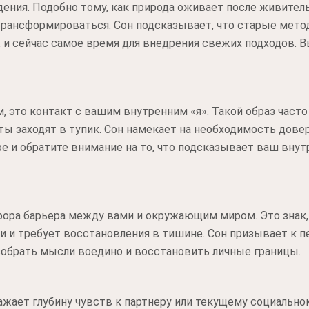
дения. Подобно тому, как природа оживает после живител
трансформироваться. Сон подсказывает, что старые мет
, и сейчас самое время для внедрения свежих подходов. В
, это контакт с вашим внутренним «я». Такой образ часто
ты заходят в тупик. Сон намекает на необходимость дове
 и обратите внимание на то, что подсказывает ваш внутр
ора барьера между вами и окружающим миром. Это знак,
и требует восстановления в тишине. Сон призывает к п
собрать мысли воедино и восстановить личные границы.
ажает глубину чувств к партнеру или текущему социальн