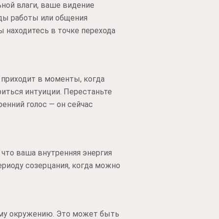
ьной влаги, ваше видение
оды работы или общения
ы находитесь в точке перехода
 приходит в моменты, когда
риться интуиции. Перестаньте
енний голос — он сейчас
 что ваша внутренняя энергия
ериоду созерцания, когда можно
ому окружению. Это может быть