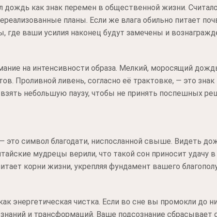
 дождь как знак перемен в общественной жизни. Считало
нереализованные планы. Если же влага обильно питает поч
ы, где ваши усилия наконец будут замечены и вознагражд
мание на интенсивности образа. Мелкий, моросящий дожд
ов. Проливной ливень, согласно её трактовке, — это знак 
 взять небольшую паузу, чтобы не принять поспешных ре
 это символ благодати, ниспосланной свыше. Видеть дож
тайские мудрецы верили, что такой сон приносит удачу в 
питает корни жизни, укрепляя фундамент вашего благополу
к энергетическая чистка. Если во сне вы промокли до нит
знаний и трансформаций. Ваше подсознание сбрасывает с