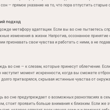
сон — прямое указание на то, что пора отпустить старые 
ий подход
дожде метафору адаптации. Если вы во сне пытаетесь спр
ные изменения в жизни. Напротив, осознанное принятие 
ии признавать свои чувства и работать с ними, а не пода
дь во сне — к слезам, которые принесут облегчение. Есл
ро наступит момент искренности, когда вы сможете отбро
то долго притворялся, скрывая истинные чувства от окруж
дь во сне предупреждает о возможных разногласиях в сем
, стоит проявить больше внимания к близким. Если же э
ытия, которое сплотит всех членов семьи и поможет заб