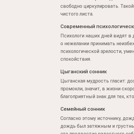
свободно циркулировать. Такой 
чистого листа.
Современный психологическ
Психологи наших дней видят в 
о нежелании принимать неизбеж
психологической зрелости, умен
спокойствия.
Цыганский сонник
Цыганская мудрость гласит: дож
промокли, значит, в жизни ско
благоприятный знак для тех, к
Семейный сонник
Согласно этому источнику, дож
дождь был затяжным и грустным
это предвестие радостного соб