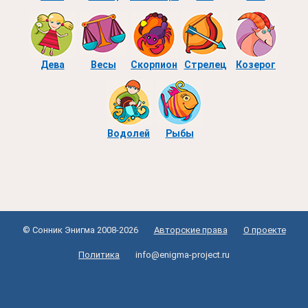
Дева
Весы
Скорпион
Стрелец
Козерог
Водолей
Рыбы
© Сонник Энигма 2008-2026
Авторские права
О проекте
Политика
info@enigma-project.ru