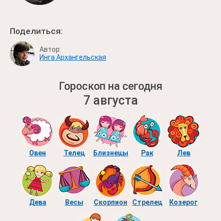
Поделиться:
Автор:
Инга Архангельская
Гороскоп на сегодня
7 августа
Овен
Телец
Близнецы
Рак
Лев
Дева
Весы
Скорпион
Стрелец
Козерог