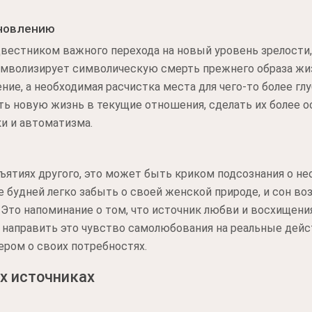
бновлению
двестником важного перехода на новый уровень зрелости
имволизирует символическую смерть прежнего образа жиз
ие, а необходимая расчистка места для чего-то более глу
уть новую жизнь в текущие отношения, сделать их более
и и автоматизма.
ъятиях другого, это может быть криком подсознания о не
те будней легко забыть о своей женской природе, и сон в
Это напоминание о том, что источник любви и восхищения 
направить это чувство самолюбования на реальные дейст
ером о своих потребностях.
х источниках