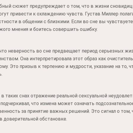
добный сюжет предупреждает о том, что в жизни сновиди
гут привести к охлаждению чувств. Густав Миллер полага
ности в общении с близкими. Если во сне вы чувствуете 
жого мнения и боитесь совершить ошибку.
 что неверность во сне предвещает период серьезных жи
нством. Она интерпретировала этот образ как очиститель
ому. Это призыв к терпению и мудрости, указание на то, 
.
 в таких снах отражение реальной сексуальной неудовле
подчеркивал, что измена может означать подсознательно
венность за принятие важных решений. Это сигнал о том, 
 в доверительной обстановке.