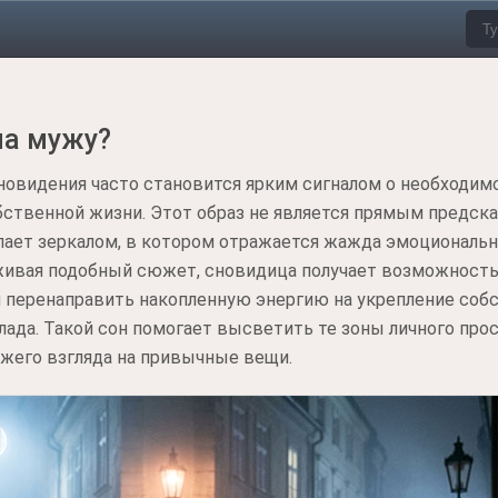
на мужу?
новидения часто становится ярким сигналом о необходим
бственной жизни. Этот образ не является прямым предск
пает зеркалом, в котором отражается жажда эмоциональн
живая подобный сюжет, сновидица получает возможность
перенаправить накопленную энергию на укрепление собс
ада. Такой сон помогает высветить те зоны личного про
ежего взгляда на привычные вещи.