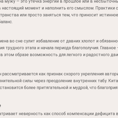
на мужу — это утечка энергии в прошлое или в несбыточны
 настоящий момент и наполнить его смыслом. Практики с
транства или просто заняться тем, что приносит истинно
аланс.
ена во сне сулит избавление от давних хлопот и обязанн
 трудного этапа и начала периода благополучия. Главное 
 в этом образе возможность для легкого и радостного дв
н рассматривается как признак скорого укрепления авто
лнительной силы через преодоление внутренних табу. Кит
становится более притягательной и мудрой, что благоприя
е
атривает неверность как способ компенсации дефицита 