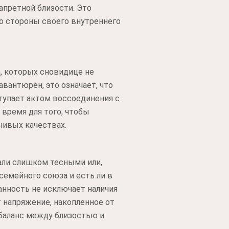
апретной близости. Это
со стороны своего внутреннего
а, которых сновидице не
авантюрен, это означает, что
тупает актом воссоединения с
 время для того, чтобы
чивых качествах.
али слишком тесными или,
семейного союза и есть ли в
анность не исключает наличия
 напряжение, накопленное от
 баланс между близостью и