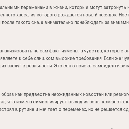
альными переменами в жизни, которые могут затронуть не
енного хаоса, из которого рождается новый порядок. Нос
осле такого сна, а внимательно понаблюдать за знаками
анализировать не сам факт измены, а чувства, которые он
ъявляете к себе слишком высокие требования. Если же чу
ших заслуг в реальности. Это сон о поиске самоидентифик
 образ как предвестие неожиданных новостей или резког
агал, что измена символизирует выход из зоны комфорта, 
застрял в рутине и мечтает о переменах, но не решается с