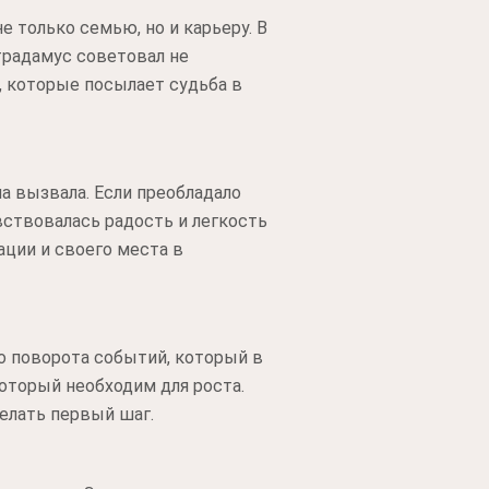
 только семью, но и карьеру. В
традамус советовал не
, которые посылает судьба в
а вызвала. Если преобладало
вствовалась радость и легкость
ации и своего места в
о поворота событий, который в
который необходим для роста.
делать первый шаг.