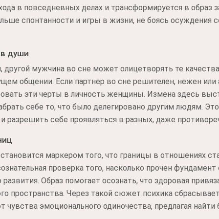
ыхода в повседневных делах и трансформируется в образ з
льше спонтанности и игры в жизни, не боясь осуждения 
ов души
я, другой мужчина во сне может олицетворять те качеств
ущем общении. Если партнер во сне решителен, нежен или 
ровать эти черты в личность женщины. Измена здесь выс
брать себе то, что было делегировано другим людям. Это
и разрешить себе проявляться в разных, даже противоре
ниц
становится маркером того, что границы в отношениях ст
ознательная проверка того, насколько прочен фундамент 
 развития. Образ помогает осознать, что здоровая привяз
го пространства. Через такой сюжет психика сбрасывает
 от чувства эмоционального одиночества, предлагая найти