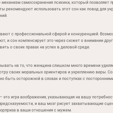
о механизм самосохранения психики, который позволяет 
ты рекомендуют использовать этот сон как повод для ук
ний.
ывают с профессиональной сферой и конкуренцией. Возмож
т, и сон компенсирует это через сюжет о внимании дру
ить о своих правах на успех в деловой среде.
зывать на то, что женщина слишком много времени уделя
отру своих моральных ориентиров и укреплению веры. Со
но быть осторожной в словах и поступках с посторонним
 — это игра воображения, указывающая на вашу потребност
предсказуемости, и ваш мозг рисует захватывающие сцена
сюрприза в ваши отношения с мужем.