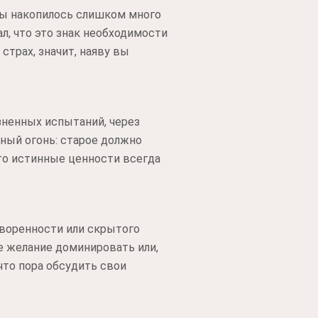
цы накопилось слишком много
л, что это знак необходимости
страх, значит, наяву вы
зненных испытаний, через
ный огонь: старое должно
что истинные ценности всегда
творенности или скрытого
е желание доминировать или,
что пора обсудить свои