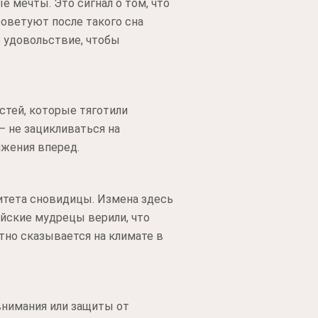
е мечты. Это сигнал о том, что
оветуют после такого сна
е удовольствие, чтобы
остей, которые тяготили
— не зацикливаться на
ижения вперед.
ритета сновидицы. Измена здесь
айские мудрецы верили, что
тно сказывается на климате в
внимания или защиты от