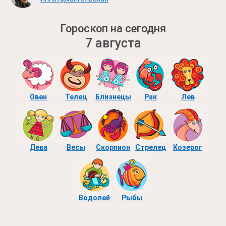
Гороскоп на сегодня
7 августа
Овен
Телец
Близнецы
Рак
Лев
Дева
Весы
Скорпион
Стрелец
Козерог
Водолей
Рыбы