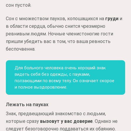
сон пустой.
Сон с множеством пауков, копошащихся на
груди
и
в области сердца, обычно снится чрезмерно
ревнивым людям. Ночные членистоногие гости
пришли убедить вас в том, что ваша ревность
беспочвенна.
Для больного человека очень хороший знак
видеть себя без одежды, с пауками,
ползающими по всему телу. Он означает скорое
и полное выздоровление.
Лежать на пауках
Знак, предвещающий знакомство с людьми,
которые сразу
вызовут у вас доверие
. Однако не
следует безоговорочно поддаваться их обаянию.