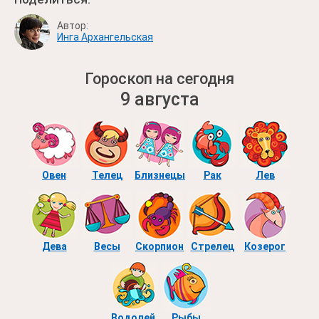
Автор:
Инга Архангельская
Гороскоп на сегодня
9 августа
Овен
Телец
Близнецы
Рак
Лев
Дева
Весы
Скорпион
Стрелец
Козерог
Водолей
Рыбы