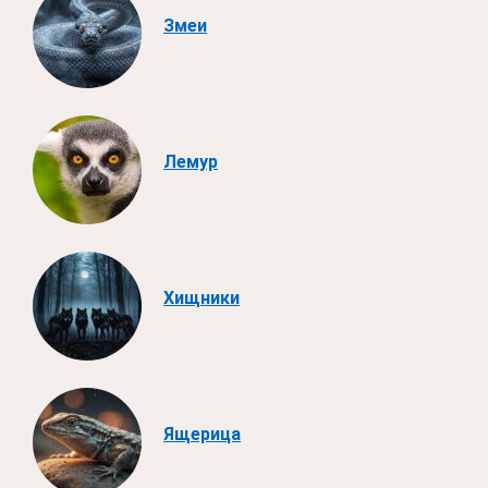
Змеи
Лемур
Хищники
Ящерица