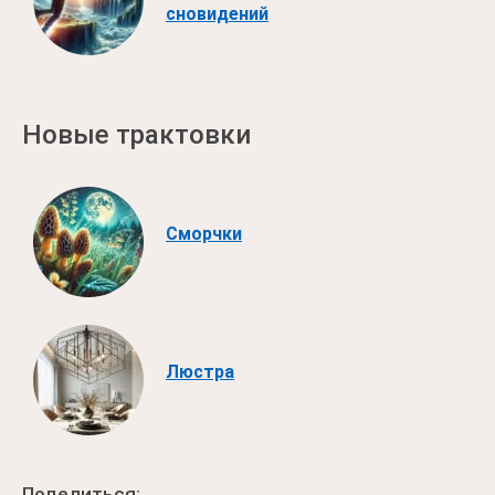
сновидений
Новые трактовки
Сморчки
Люстра
Поделиться: