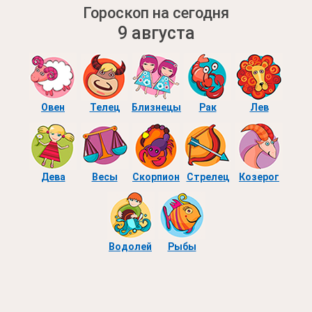
Гороскоп на сегодня
9 августа
Овен
Телец
Близнецы
Рак
Лев
Дева
Весы
Скорпион
Стрелец
Козерог
Водолей
Рыбы