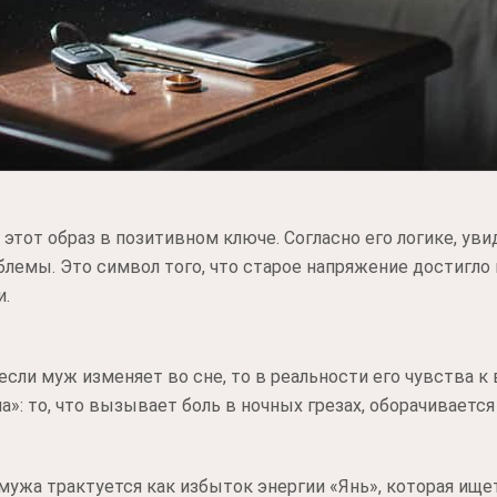
этот образ в позитивном ключе. Согласно его логике, уви
емы. Это символ того, что старое напряжение достигло п
и.
сли муж изменяет во сне, то в реальности его чувства к 
»: то, что вызывает боль в ночных грезах, оборачивается
мужа трактуется как избыток энергии «Янь», которая ище