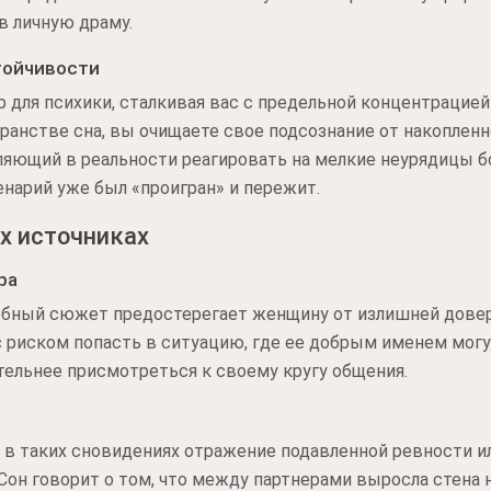
в личную драму.
тойчивости
р для психики, сталкивая вас с предельной концентрацией
ранстве сна, вы очищаете свое подсознание от накопленн
ляющий в реальности реагировать на мелкие неурядицы б
нарий уже был «проигран» и пережит.
х источниках
ра
добный сюжет предостерегает женщину от излишней довер
с риском попасть в ситуацию, где ее добрым именем мог
ательнее присмотреться к своему кругу общения.
л в таких сновидениях отражение подавленной ревности 
Сон говорит о том, что между партнерами выросла стена 