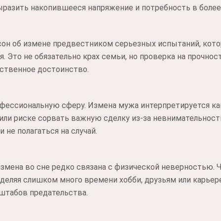
разить накопившееся напряжение и потребность в более
 сон об измене предвестником серьезных испытаний, ко
. Это не обязательно крах семьи, но проверка на прочнос
бственное достоинство.
офессиональную сферу. Измена мужа интерпретируется к
или риске сорвать важную сделку из-за невнимательности
 не полагаться на случай.
змена во сне редко связана с физической неверностью. Ч
деляя слишком много времени хобби, друзьям или карьер
штабов предательства.