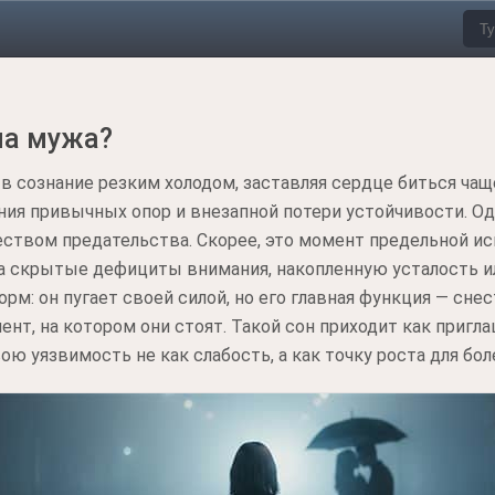
на мужа?
в сознание резким холодом, заставляя сердце биться чащ
я привычных опор и внезапной потери устойчивости. Од
твом предательства. Скорее, это момент предельной ис
а скрытые дефициты внимания, накопленную усталость ил
м: он пугает своей силой, но его главная функция — снес
нт, на котором они стоят. Такой сон приходит как пригл
ою уязвимость не как слабость, а как точку роста для бол