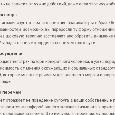
ть не зависит от чужих действий, даже если этот «чужой»
оговора
сигнализирует о том, что прежние правила игры в браке б
язанностей. Возможно, вы переросли ту форму отношений
ерез шоковую терапию заставляет вас обратить внимание 
тобы задать новые координаты совместного пути.
 осуждения
ощает не страх потери конкретного человека, а ужас пер
висимость от мнения окружающих и социальных стандартов
й, которые мы выстраиваем для внешнего мира, и возвра
 пары.
и перемен
ет отражает не поведение супруга, а ваши собственные 
становится метафорой вашего желания «изменить» привыч
-то радикально новым. Это импульс к творческому прор