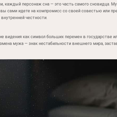
ии, каждый персонаж сна — это часть самого сновидца. М
т, вы сами идете на компромисс со своей совестью или пр
 внутренней честности.
ие видения как символ больших перемен в государстве и
Измена мужа — знак нестабильности внешнего мира, заст