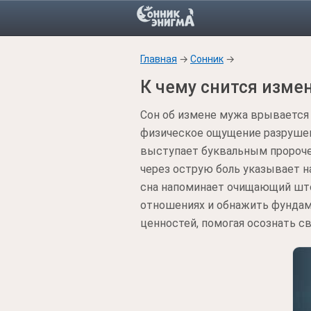
Главная
→
Сонник
→
К чему снится изме
Сон об измене мужа врывается 
физическое ощущение разрушени
выступает буквальным пророчес
через острую боль указывает н
сна напоминает очищающий штор
отношениях и обнажить фундаме
ценностей, помогая осознать св