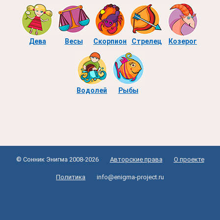
Дева
Весы
Скорпион
Стрелец
Козерог
Водолей
Рыбы
© Сонник Энигма 2008-2026
Авторские права
О проекте
Политика
info@enigma-project.ru