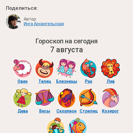
Поделиться:
Автор:
Инга Архангельская
Гороскоп на сегодня
7 августа
Овен
Телец
Близнецы
Рак
Лев
Дева
Весы
Скорпион
Стрелец
Козерог