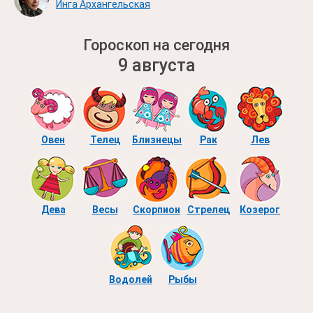
Инга Архангельская
Гороскоп на сегодня
9 августа
Овен
Телец
Близнецы
Рак
Лев
Дева
Весы
Скорпион
Стрелец
Козерог
Водолей
Рыбы