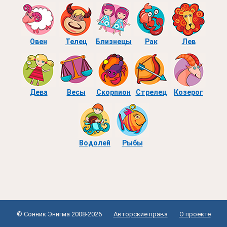
Овен
Телец
Близнецы
Рак
Лев
Дева
Весы
Скорпион
Стрелец
Козерог
Водолей
Рыбы
© Сонник Энигма 2008-2026
Авторские права
О проекте